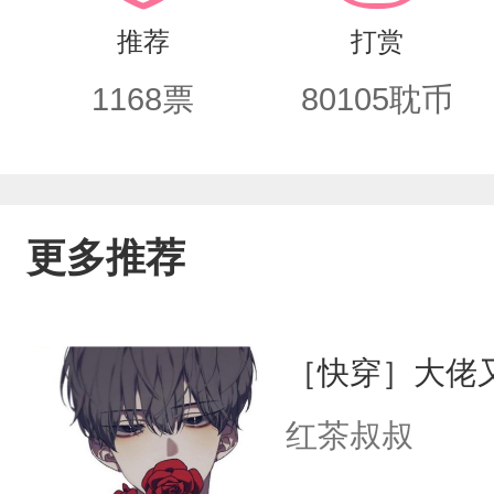
皮青椒炒鸡蛋，真的很好吃，能不能吃一
推荐
打赏
川：“……”老婆太受欢迎了怎么办？猛
1168
票
80105
耽币
段！……实在不行还能装可怜。算了，
暗中看到了希望，瞄准了机会。要牢牢
暖光线。
更多推荐
［快穿］大佬
红茶叔叔