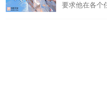
舍友，你暗搓
要求他在各个
人×最强鬼神
不懂方言，你
世界，他任务
者文风写实派
诉对方是夸赞
对劲……患有
奇的宝子们误
沐浴露、洗衣
床上搂抱住他
误以为，你暗
的影帝弯腰凑
3【你是被女
吻：“你这样
冷酷，聪慧，
作响。美丽的
秘书，在女霸
的他的身上…
司，还负
照简介顺序来
名：名字是玉
群2:74373