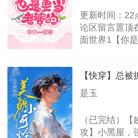
世界苟活十年。
嘴硬心软、宠
不愧是大佬，
更新时间：2
他才发现：他的
悉，嗷？这不
论区留言置顶
氓，本体是全
可以先看仙帝
面世界1【你
来想逗逗人类
长大的竹马，
到油盐不进。
抢了你要给竹
本来只想成家
【快穿】总被
入住你家，愤
只对他温柔。
在转学生手上
是玉
至恶鬼神×冷
2【你是从大
善；他是冷，
学生，为了追
（已完结）【
只为你，守尽
想到，青梅第
攻】小黑屋，
你，才拥有家