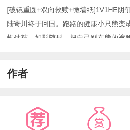
[破镜重圆+双向救赎+微墙纸]1V1HE
陆寄川终于回国。跑路的健康小只熊变
炮仗精，如影随形，把自己别在熊的裤腰
能给我数钱！”熊：“合约内，希望能和你
凶悍大尾巴狼，在熊最困难的时候予以
作者
（？）变质了：“别叫叔叔了，叫哥，我
沈，沈哥，工作再忙注意身体。”“…我
台，当起了病娇舔狗，难缠且动摇熊心：
等于……”熊：“禁止食用窝边草，吃了我