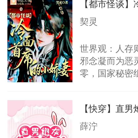
【都市怪谈】
病，一个个的
留看着面前这
上了还是无动
契灵
人，突然醒悟
力跟男主称兄
问题二：废后
间变脸背叛他
世界观：人存
卫天还没亮，
的恶事他都对
邪念凝而为恶
腰：“陛下，
一个权力滔天
零，国家秘密
不好了！”“那
右男主又报复
士，以武力、
扣到怀里，安
个世界了。直
界分三性：男
顶替白莲花的
他说：【您需
【快穿】直男
子嗣）。盘龙
小白莲：“嘤嘤
年，存活下来
孤独成性，被
胡说，我没碰
薛泞
再说一遍。】
貌美送花郎，
这是你舅妈，快