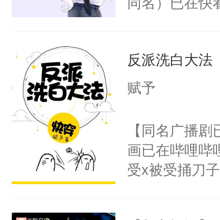
同名）已在快
叭！】1V1
统界里面有个
反派洗白大法
成为所有白莲
I，他们决定
赋予
学子，莫之阳
莲花可不止有
【同名广播剧
点脑袋，看着
画已在哔哩哔
常见问题一：
受x被受捅刀
教科书版：“
派，他的任务
样。”莫之阳
一位合适的男
母的微笑：“