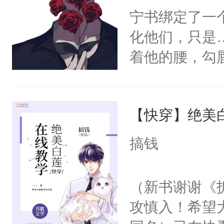
宁书绑定了一
化他们，只是
着他的腰，勾
角落，捏着他
尝尝。”当红
【快穿】绝美
来，给老公亲
用力——为你
搞钱
糖专业户，不
（新书谢谢《
攻慎入！希望