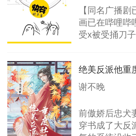
朝，一个从未
【同名广播剧
卫天还没亮，
为三种性别。
画已在哔哩哔
腰：“陛下，
构与男子相同
受x被受捅刀
不好了！”“那
了一颗红色的
派，他的任务
扣到怀里，安
得不开始在后
一位合适的男
顶替白莲花的
人，最终坐上
绝美反派他重
病，一个个的
小白莲：“嘤嘤
上了还是无动
胡说，我没碰
谢不晚
力跟男主称兄
这是你舅妈，快
间变脸背叛他
不愧是大佬，
前傲娇后忠犬
的恶事他都对
悉，嗷？这不
穿书成了大反
一个权力滔天
可以先看仙帝