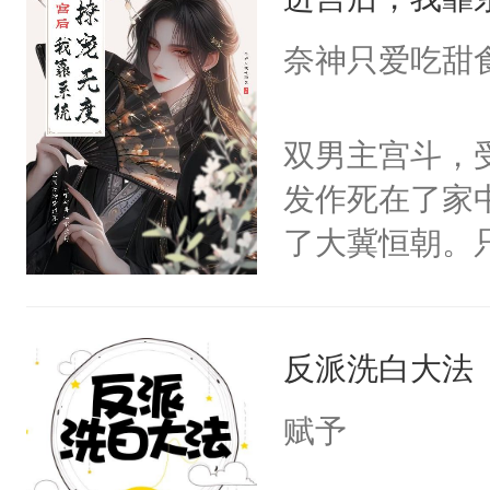
成为所有白莲
I，他们决定
奈神只爱吃甜
学子，莫之阳
莲花可不止有
双男主宫斗，
点脑袋，看着
发作死在了家
常见问题一：
了大冀恒朝。
教科书版：“
己的世界，并
样。”莫之阳
王名为云胤，
母的微笑：“
反派洗白大法
惜被人暗害，
留看着面前这
绝。主神知晓
赋予
人，突然醒悟
顾云去到大冀
问题二：废后