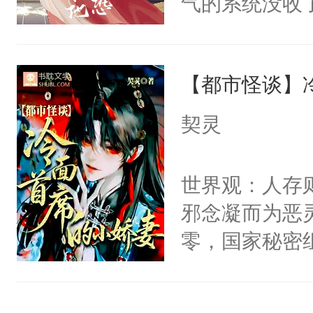
气的系统没收
右男主又报复
成了没用的废
个世界了。直
说他可怜，却
他说：【您需
【都市怪谈】
用见人，因为
年，存活下来
言神龙见首不
契灵
再说一遍。】
想见人。没有
世界苟活十年。
名蛇蛇，跟人
世界观：人存
不知道，那小
邪念凝而为恶
头，魔尊墨宴
零，国家秘密
宴：柳折枝你
士，以武力、
飞魄散！第二
界分三性：男
们竟然欺负你