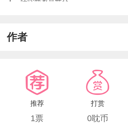
人，陆沈两家是世交……
作者
推荐
打赏
1
票
0
耽币