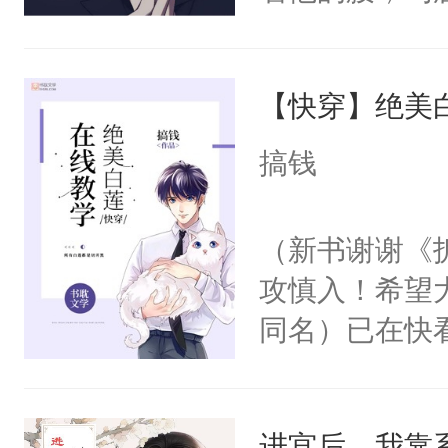
角落，捏着他
尝尝。”当红
【快穿】绝美
来，给老公亲
用力——为你
搞钱
糖专业户，不
（新书谢谢《
攻慎入！希望
同名）已在快
叭！】1V1
统界里面有个
进宫后，我靠