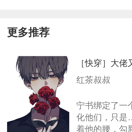
更多推荐
［快穿］大佬
红茶叔叔
宁书绑定了一
化他们，只是
着他的腰，勾