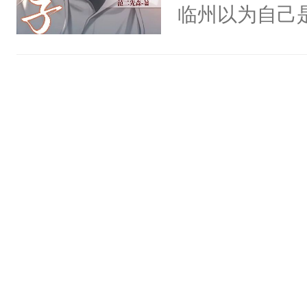
了，他可是听
临州以为自己
病态笑容，沉
戾恣睢、手段
到这个小瞎子
患有感情剥离
系统都栽进去
不得自己去死
只小夜莺，偏
惑的条件——
啼，哭腔柔哑
毕竟他兼职一
了……”⑥：
摸摸到了那个
欺压...⑦：
一跳，这男主
手握住那只伶
男友呢？-每
消的红痕，声
排雷:因为受
夜呢……”……
能会有虐受身
文，齁甜~攻
好人，在攻这
很喜欢某些男