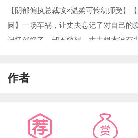
【阴郁偏执总裁攻×温柔可怜幼师受】​【
圆】​一场车祸，让丈夫忘记了对自己的
记忆就好了，却不曾想，丈夫根本没有
心也在丈夫一次次的疯狂试探中，渐渐变
爱。​​人前，他是矜贵禁欲的高岭之花。​​
作者
婚吧。”​​梁声终于心灰意冷，将多年舍
男人面前。​​沈行禹慌了，从未想过对
声，哭着笑着，像个恶魔般，喃喃地唤
病态的偏执和占有。​​你是我阴暗世界