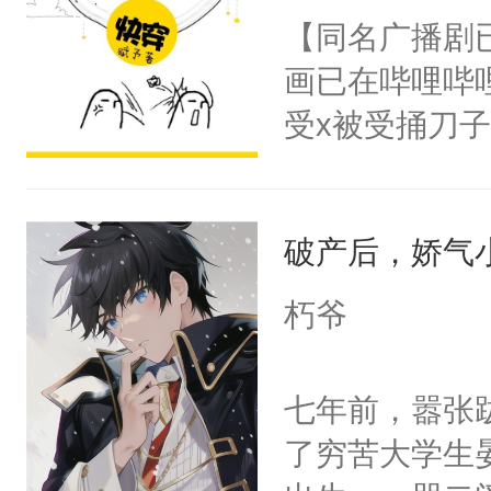
【同名广播剧
画已在哔哩哔
受x被受捅刀
派，他的任务
一位合适的男
破产后，娇气
病，一个个的
上了还是无动
朽爷
力跟男主称兄
间变脸背叛他
七年前，嚣张
的恶事他都对
了穷苦大学生
一个权力滔天