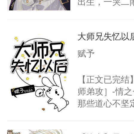
出生，一哭二
右男主又报复
段，最终赶跑
个世界了。直
的正牌男朋友
他说：【您需
大师兄失忆以
斯野已然是咳
年，存活下来
的大佬级人物
赋予
再说一遍。】
发芽，晏斯野
世界苟活十年。
走他乡的白月
【正文已完结
我侬，恩爱甜
师弟攻］-情
怕……磨光了
那些道心不坚
的池家小少爷
到了师弟，无
斯野救病重的
甚至为此一念
了晏斯野的世