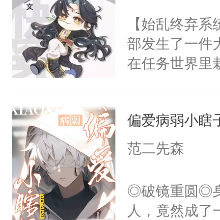
此便再好不过
腰被大掌死死
【始乱终弃系
会给大师兄回
啊……我该怎
部发生了一件
现言烬就站在
小少爷被血族
在任务世界里
静。这一世，
破少年雪腻纤
系统也是一样
只是师兄。-
人，好甜……
惶。因此法则
情不比受少，
嫩柔软的腰腹
偏爱病弱小瞎
问有谁敢接这
才任由受自毁。
我还不够努力啊
7。007身为
中有穿越者！
范二先森
宠溺地抚摸香
主线、言情线
不要吵架，友好
哑声调侃。④
成绩都出类拔
◎破镜重圆◎
准备的巨大牢
多兼职。在听
人，竟然成了
你准备最新鲜