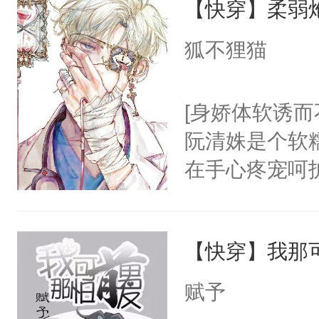
【快穿】柔弱
妄。当他看到
兮的工作服，
白，这一切终
狐不狸猫
冷潮湿，臭烘
头。而宗门也
膀上几十公斤
子，门下所有
[身娇体软诱而
星燃，跟我回家
杀了同为魔道
阮清姝是个软
绝于师门前。
在手心疼宠呵
了当年。回到
美强惨系统”。
个宗门成为正
任务目标爱上
道吗？大师兄
【快穿】我那
任务完成。”阮
二师兄了。乙
上，别说追了
赋予
忘记了对二师
小宿主被病态