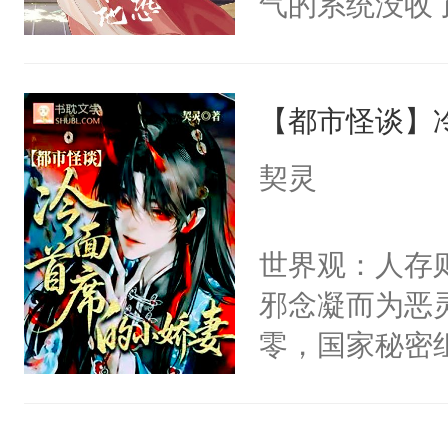
气的系统没收
右男主又报复
成了没用的废
个世界了。直
说他可怜，却
他说：【您需
【都市怪谈】
用见人，因为
年，存活下来
言神龙见首不
契灵
再说一遍。】
想见人。没有
世界苟活十年。
名蛇蛇，跟人
世界观：人存
不知道，那小
邪念凝而为恶
头，魔尊墨宴
零，国家秘密
宴：柳折枝你
士，以武力、
飞魄散！第二
界分三性：男
们竟然欺负你