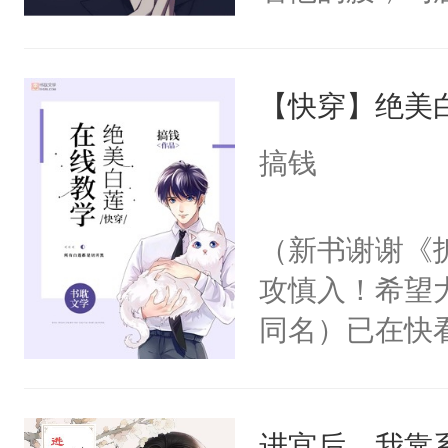
角落，捏着他
尝尝。”当红
【快穿】绝美
来，给老公亲
用力——为你
搞钱
糖专业户，不
（新书谢谢《
攻慎入！希望
同名）已在快
叭！】1V1
统界里面有个
进宫后，我靠