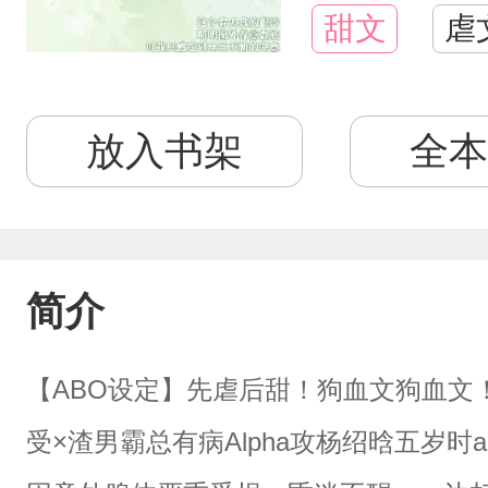
甜文
虐
放入书架
全本
简介
【ABO设定】先虐后甜！狗血文狗血文！
受×渣男霸总有病Alpha攻杨绍晗五岁时a