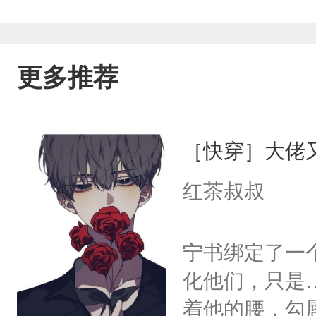
更多推荐
［快穿］大佬
红茶叔叔
宁书绑定了一
化他们，只是
着他的腰，勾