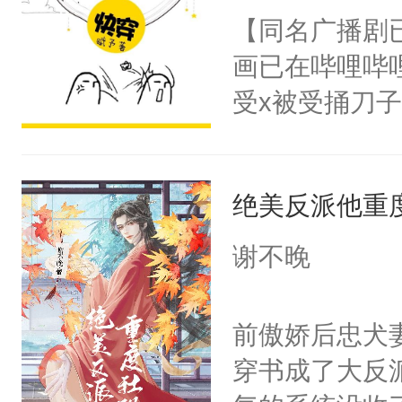
朝，一个从未
【同名广播剧
卫天还没亮，
为三种性别。
画已在哔哩哔
腰：“陛下，
构与男子相同
受x被受捅刀
不好了！”“那
了一颗红色的
派，他的任务
扣到怀里，安
得不开始在后
一位合适的男
顶替白莲花的
人，最终坐上
绝美反派他重
病，一个个的
小白莲：“嘤嘤
上了还是无动
胡说，我没碰
谢不晚
力跟男主称兄
这是你舅妈，快
间变脸背叛他
不愧是大佬，
前傲娇后忠犬
的恶事他都对
悉，嗷？这不
穿书成了大反
一个权力滔天
可以先看仙帝