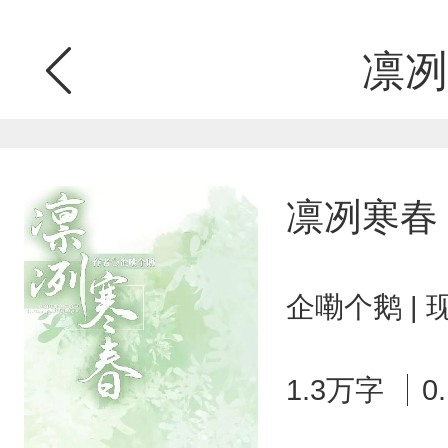
凛冽
凛冽寒春
企嘞个鹅 |
1.3万字
0