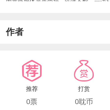
因意外腺体严重受损，昏迷不醒，一边
遇到了二十三岁的段瑞铭。“你的信息素好
作者
推荐
打赏
0
票
0
耽币