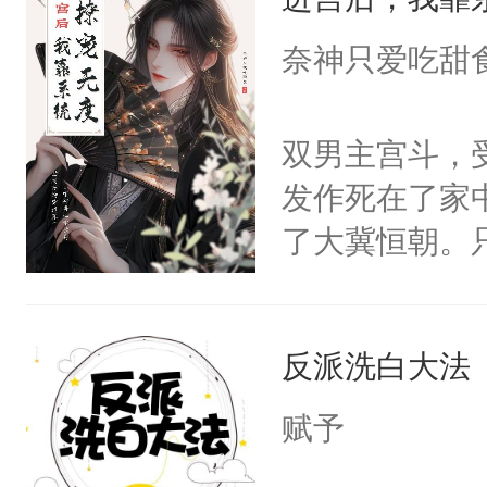
成为所有白莲
I，他们决定
奈神只爱吃甜
学子，莫之阳
莲花可不止有
双男主宫斗，
点脑袋，看着
发作死在了家
常见问题一：
了大冀恒朝。
教科书版：“
己的世界，并
样。”莫之阳
王名为云胤，
母的微笑：“
反派洗白大法
惜被人暗害，
留看着面前这
绝。主神知晓
赋予
人，突然醒悟
顾云去到大冀
问题二：废后