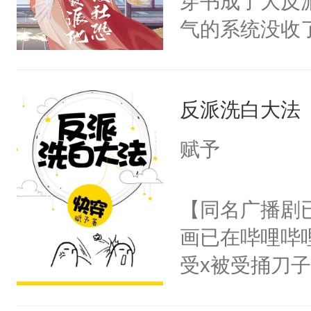
穿书成了大反
腰：“陛下，
构与男子相同
气的系统没收
不好了！”“那
了一颗红色的
成了没用的废
扣到怀里，安
得不开始在后
说他可怜，却
顶替白莲花的
人，最终坐上
反派洗白大法
用见人，因为
小白莲：“嘤嘤
言神龙见首不
胡说，我没碰
赋予
想见人。没有
这是你舅妈，快
名蛇蛇，跟人
不愧是大佬，
【同名广播剧
不知道，那小
悉，嗷？这不
画已在哔哩哔
头，魔尊墨宴
可以先看仙帝
受x被受捅刀
宴：柳折枝你
派，他的任务
飞魄散！第二