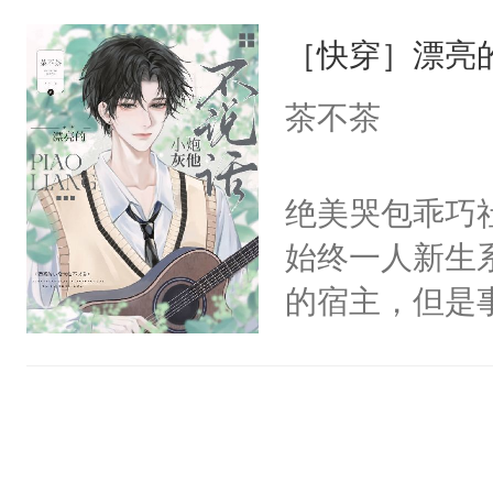
一位合适的男
们竟然欺负你
［快穿］漂亮
病，一个个的
宴：要不你跟
上了还是无动
茶不茶
来……“蛇蛇
力跟男主称兄
好，别人都想
间变脸背叛他
绝美哭包乖巧社
堂魔尊……行
的恶事他都对
始终一人新生
位，当日就抢
一个权力滔天
的宿主，但是
神偏执：不许
右男主又报复
个社恐小哭包
腿，把你锁在
个世界了。直
宿主，元宝只
有人养？还有
他说：【您需
你，打他一巴
种威胁手段没
年，存活下来
右脸欠踹$￥#
他是社恐，墨