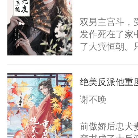
学子，莫之阳
莲花可不止有
双男主宫斗，
点脑袋，看着
发作死在了家
常见问题一：
了大冀恒朝。
教科书版：“
己的世界，并
样。”莫之阳
王名为云胤，
母的微笑：“
绝美反派他重
惜被人暗害，
留看着面前这
绝。主神知晓
谢不晚
人，突然醒悟
顾云去到大冀
问题二：废后
朝，一个从未
前傲娇后忠犬
卫天还没亮，
为三种性别。