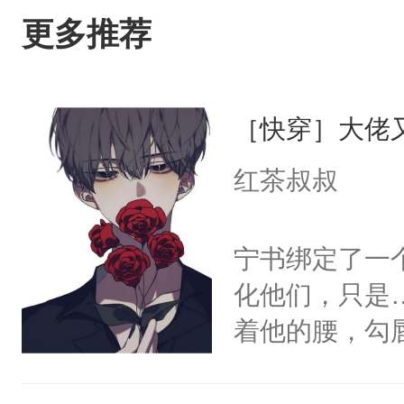
更多推荐
［快穿］大佬
红茶叔叔
宁书绑定了一
化他们，只是
着他的腰，勾
角落，捏着他
尝尝。”当红