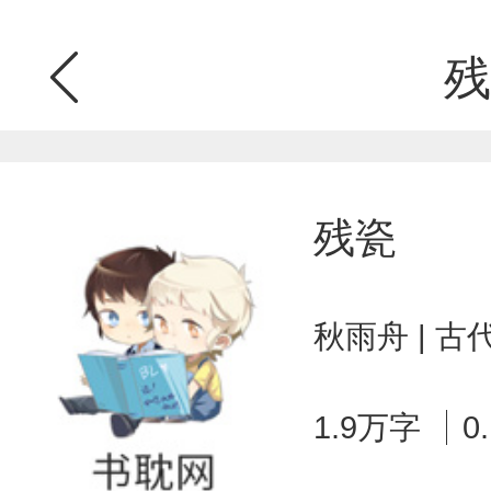
残
残瓷
秋雨舟 | 
1.9万字
0