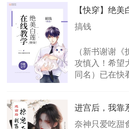
【快穿】绝美
来，给老公亲
用力——为你
搞钱
糖专业户，不
（新书谢谢《
攻慎入！希望
同名）已在快
叭！】1V1
统界里面有个
进宫后，我靠
成为所有白莲
I，他们决定
奈神只爱吃甜