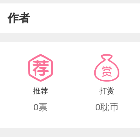
作者
推荐
打赏
0
票
0
耽币