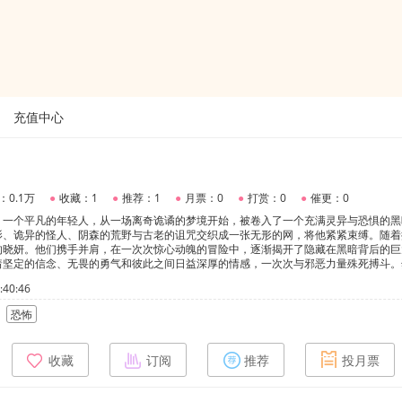
充值中心
：0.1万
●
收藏：1
●
推荐：1
●
月票：0
●
打赏：0
●
催更：0
，一个平凡的年轻人，从一场离奇诡谲的梦境开始，被卷入了一个充满灵异与恐惧的黑
影、诡异的怪人、阴森的荒野与古老的诅咒交织成一张无形的网，将他紧紧束缚。随着
的晓妍。他们携手并肩，在一次次惊心动魄的冒险中，逐渐揭开了隐藏在黑暗背后的巨
着坚定的信念、无畏的勇气和彼此之间日益深厚的情感，一次次与邪恶力量殊死搏斗。
可怕。在这个充满未知和恐惧的旅途中，林羽和晓妍能否挣脱黑暗的枷锁，拯救自己和
40:46
恐怖
收藏
订阅
推荐
投月票