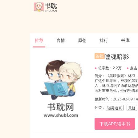
推荐
言情
原创
排行
书库
噬魂暗影
连载
●
总字数：2.2万
●
点击
简介：《黑暗救赎》林羽
在这个世界里，神秘的黑
入，林羽结识了勇敢聪慧
面对重重危机，他们凭借
相却远比他们想象的更加
更新时间：2025-02-09 14:
咒的世界？
分类：
谜雾追真
悬疑
下载APP,读本书