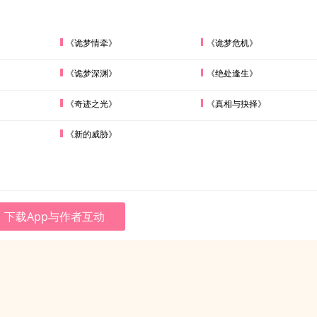
《诡梦情牵》
《诡梦危机》
《诡梦深渊》
《绝处逢生》
《奇迹之光》
《真相与抉择》
《新的威胁》
下载App与作者互动