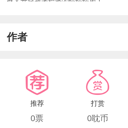
修＆女穿越者程逢④纯纯纯虐！
作者
推荐
打赏
0
票
0
耽币