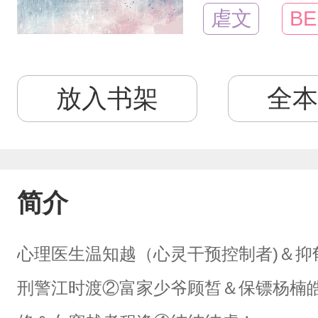
虐文
BE
放入书架
全本
简介
心理医生温知越（心灵干预控制者)＆抑
刑警江时渡②富家少爷顾皙＆保镖杨楠