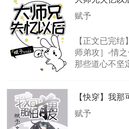
情，他以为，
年，存活下来
夜祁砚清缩在
赋予
再说一遍。】
乐。”陆以朝
世界苟活十年。
了。”祁砚清
【正文已完结
死。”.祁砚
师弟攻］-情
什么不能是他
那些道心不坚
次死都不想输
到了师弟，无
绑在同一根绳
甚至为此一念
谁？”“楚星你
【快穿】我那
妄。当他看到
以朝的注视，
白，这一切终
赋予
了，最后一次对
头。而宗门也
砚清被找到的