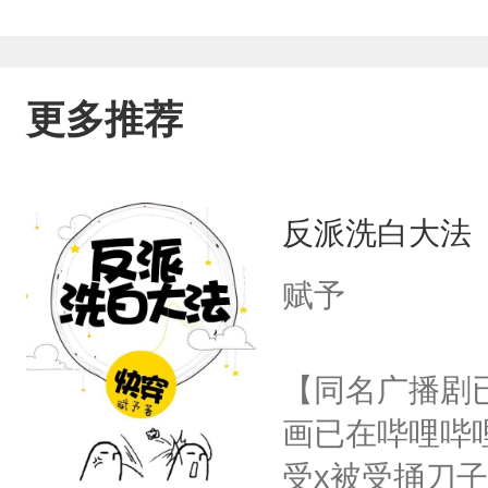
更多推荐
反派洗白大法
赋予
【同名广播剧
画已在哔哩哔
受x被受捅刀