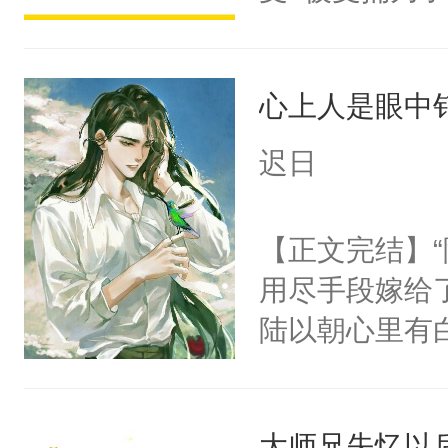
派，他的任务
一位合适的男
心上人是眼中钉
病，一个个的
上了还是无动
迟日
力跟男主称兄
间变脸背叛他
【正文完结】
的恶事他都对
用尽手段嫁给了
一个权力滔天
陆以朝心里有
右男主又报复
星。强迫也好
个世界了。直
们人前恩爱甜
他说：【您需
大师兄失忆以