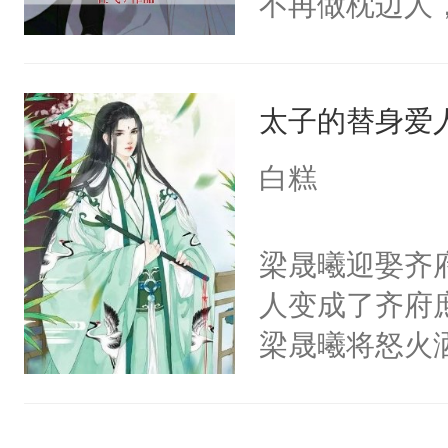
不再做枕边人
静。这一世，
戾恣睢、手段
顶之上的人，
只是师兄。-
系统都栽进去
攻x誓死不做
情不比受少，
惑的条件——
太子的替身爱
才任由受自毁。
毕竟他兼职一
中有穿越者！
白糕
摸摸到了那个
不要吵架，友好
一跳，这男主
梁晟曦迎娶齐
男友呢？-每
人变成了齐府
排雷:因为受
梁晟曦将怒火
能会有虐受身
辱，齐瑾然从
好人，在攻这
守着那些约定