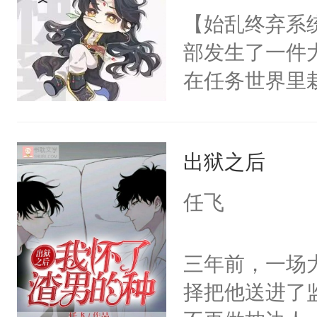
子，门下所有
【始乱终弃系
塞。陆以朝痛
杀了同为魔道
部发生了一件
以朝啊，我来
绝于师门前。
在任务世界里
距，抓着乱糟
了当年。回到
系统也是一样
都不要我了，
个宗门成为正
惶。因此法则
我……”——
道吗？大师兄
出狱之后
问有谁敢接这
【非渣攻贱受
二师兄了。乙
7。007身为
洁，先虐后甜
任飞
忘记了对二师
主线、言情线
此便再好不过
成绩都出类拔
三年前，一场
会给大师兄回
多兼职。在听
择把他送进了
现言烬就站在
了，他可是听