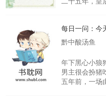
二十五年，皇
皇后，葬于黄
下葬后太子不
每日一问：今
第五年，沛帝
三皇子云黎晗
黔中酸汤鱼
云黎晰为明郡
下旨后长达五
年下黑心小狼
端王被立为太
男主很会扮猪
陶淑妃和姜德
五年前，一场
和两位公主在
年命丧黄泉。
我们也该回去
她，还将她送
线，男主鉴婊