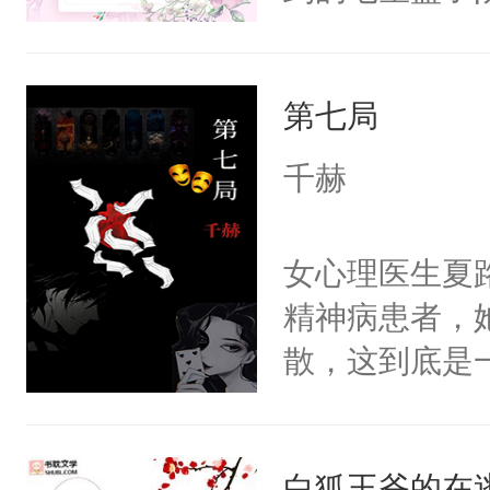
全侯之女武流
魄打碎，意外
第七局
重生，莫星星
体，在莫星星
千赫
武流苏父兄皆
流苏容貌冠绝
女心理医生夏
宫宴上见到三
精神病患者，
竭虑，但异域
散，这到底是
宴包裹里，有
否能找到答案
正妃位置。武
期待。女强男
武流苏势要查
白狐王爷的在