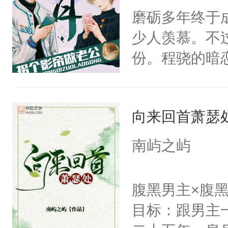
的夫人，你倒
磨砺多年终于
手投降，说：
少人羡慕。不
我背后拿开？”
份。程骁的暗
候，程老爷子
人一定不要对
向来回首萧瑟
纪人看着保守
挑了几件性感
南屿之屿
发挥到了极致
戚恩的信息，
腹黑男主×腹
狗滚吧。]程骁
目标：跟男主
已发出，但被对