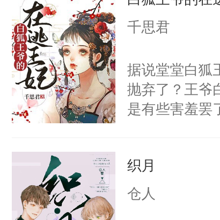
忙，武流苏帮
千思君
经起伏，在成
手。但武流苏
据说堂堂白狐
炆对自己始终
抛弃了？王爷
最后关头帮赵
是有些害羞罢
个凡人屁股后
沚表示这是爱
织月
想，需得寸步
想往哪里跑呢
仓人
的绍君，附耳