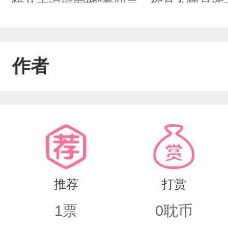
惜从未说过爱他“秦知言，你真不愧是戏
笑“各求所需而已，何必较真”柳知言一
知“不若你我永结同心，结个秦晋之好”“
作者
相对无言，天子守国门，军卒战沙场，
非，不是三言两语便能划清的，他们有
门十七代单传，他今日因情爱叛国一分
共生与国共难是柳家人看作比命还重的
胄，身上流淌的尊贵血脉不容得他低头
推荐
打赏
1
票
0
耽币