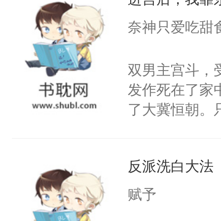
成为所有白莲
I，他们决定
奈神只爱吃甜
学子，莫之阳
莲花可不止有
双男主宫斗，
点脑袋，看着
发作死在了家
常见问题一：
了大冀恒朝。
教科书版：“
己的世界，并
样。”莫之阳
王名为云胤，
母的微笑：“
反派洗白大法
惜被人暗害，
留看着面前这
绝。主神知晓
赋予
人，突然醒悟
顾云去到大冀
问题二：废后