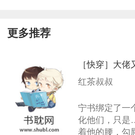
更多推荐
［快穿］大佬
红茶叔叔
宁书绑定了一
化他们，只是
着他的腰，勾