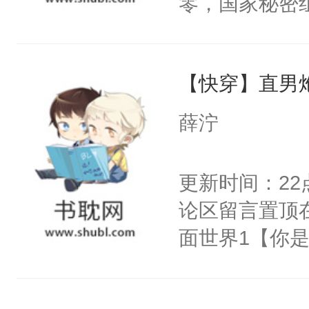
零，国家秘密
右男主又报复
士，以武力、
个世界了。直
界分三性：男
他说：【您需
【快穿】直男
子嗣）。盘龙
年，存活下来
孤独成性，被
薛泞
再说一遍。】
貌美送花郎，
世界苟活十年。
嘴硬心软、宠
更新时间：2
他才发现：他的
论区留言置顶
氓，本体是全
面世界1【你
来想逗逗人类
长大的竹马，
到油盐不进。
抢了你要给竹
本来只想成家