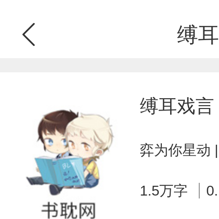
缚耳
缚耳戏言
弈为你星动 
1.5万字
0