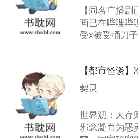
朝，一个从未
【同名广播剧
卫天还没亮，
为三种性别。
画已在哔哩哔
腰：“陛下，
构与男子相同
受x被受捅刀
不好了！”“那
了一颗红色的
派，他的任务
扣到怀里，安
得不开始在后
一位合适的男
顶替白莲花的
人，最终坐上
【都市怪谈】
病，一个个的
小白莲：“嘤嘤
上了还是无动
胡说，我没碰
契灵
力跟男主称兄
这是你舅妈，快
间变脸背叛他
不愧是大佬，
世界观：人存
的恶事他都对
悉，嗷？这不
邪念凝而为恶
一个权力滔天
可以先看仙帝