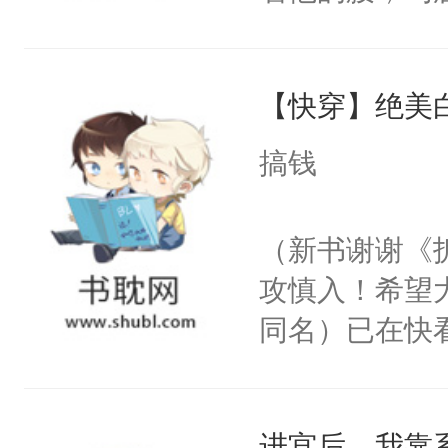
角落，捏着他
尝尝。”当红
【快穿】绝美
来，给老公亲
用力——为你
搞钱
糖专业户，不
（新书谢谢《
攻慎入！希望
同名）已在快
叭！】1V1
统界里面有个
进宫后，我靠