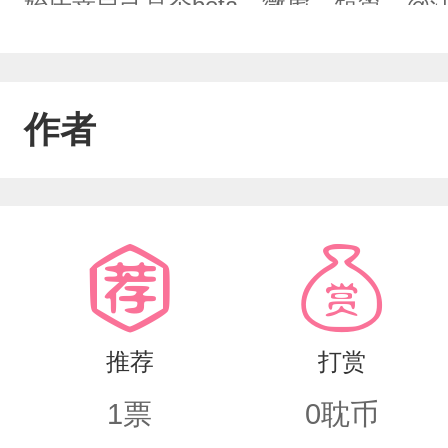
始庆幸自己是个beta。微虐，短篇。@江琛b
作者
推荐
打赏
1
票
0
耽币