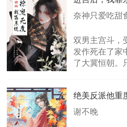
成为所有白莲
I，他们决定
奈神只爱吃甜
学子，莫之阳
莲花可不止有
双男主宫斗，
点脑袋，看着
发作死在了家
常见问题一：
了大冀恒朝。
教科书版：“
己的世界，并
样。”莫之阳
王名为云胤，
母的微笑：“
绝美反派他重
惜被人暗害，
留看着面前这
绝。主神知晓
谢不晚
人，突然醒悟
顾云去到大冀
问题二：废后