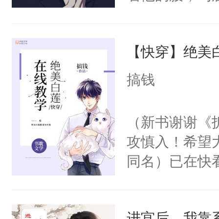
角落，捏着他
尝尝。”当红
【快穿】绝美
来，给老公亲
用力——为你
搞钱
糖专业户，不
（新书谢谢《
攻慎入！希望
同名）已在快
叭！】1V1
统界里面有个
进宫后，我靠