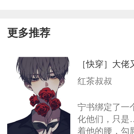
更多推荐
［快穿］大佬
红茶叔叔
宁书绑定了一
化他们，只是
着他的腰，勾