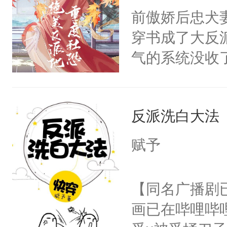
朝，一个从未
前傲娇后忠犬
卫天还没亮，
为三种性别。
穿书成了大反
腰：“陛下，
构与男子相同
气的系统没收
不好了！”“那
了一颗红色的
成了没用的废
扣到怀里，安
得不开始在后
说他可怜，却
顶替白莲花的
人，最终坐上
反派洗白大法
用见人，因为
小白莲：“嘤嘤
言神龙见首不
胡说，我没碰
赋予
想见人。没有
这是你舅妈，快
名蛇蛇，跟人
不愧是大佬，
【同名广播剧
不知道，那小
悉，嗷？这不
画已在哔哩哔
头，魔尊墨宴
可以先看仙帝