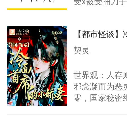
受x被受捅刀
宴：柳折枝你
派，他的任务
飞魄散！第二
一位合适的男
们竟然欺负你
【都市怪谈】
病，一个个的
宴：要不你跟
上了还是无动
契灵
来……“蛇蛇
力跟男主称兄
好，别人都想
间变脸背叛他
世界观：人存
堂魔尊……行
的恶事他都对
邪念凝而为恶
位，当日就抢
一个权力滔天
零，国家秘密
神偏执：不许
右男主又报复
士，以武力、
腿，把你锁在
个世界了。直
界分三性：男
有人养？还有
他说：【您需