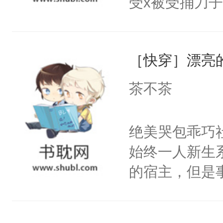
受x被受捅刀
宴：柳折枝你
派，他的任务
飞魄散！第二
一位合适的男
们竟然欺负你
［快穿］漂亮
病，一个个的
宴：要不你跟
上了还是无动
茶不茶
来……“蛇蛇
力跟男主称兄
好，别人都想
间变脸背叛他
绝美哭包乖巧社
堂魔尊……行
的恶事他都对
始终一人新生
位，当日就抢
一个权力滔天
的宿主，但是
神偏执：不许
右男主又报复
个社恐小哭包
腿，把你锁在
个世界了。直
宿主，元宝只
有人养？还有
他说：【您需