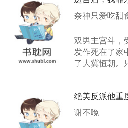
成为所有白莲
I，他们决定
奈神只爱吃甜
学子，莫之阳
莲花可不止有
双男主宫斗，
点脑袋，看着
发作死在了家
常见问题一：
了大冀恒朝。
教科书版：“
己的世界，并
样。”莫之阳
王名为云胤，
母的微笑：“
绝美反派他重
惜被人暗害，
留看着面前这
绝。主神知晓
谢不晚
人，突然醒悟
顾云去到大冀
问题二：废后