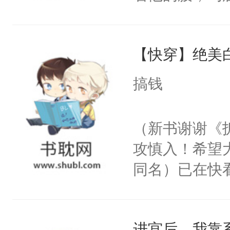
角落，捏着他
尝尝。”当红
【快穿】绝美
来，给老公亲
用力——为你
搞钱
糖专业户，不
（新书谢谢《
攻慎入！希望
同名）已在快
叭！】1V1
统界里面有个
进宫后，我靠