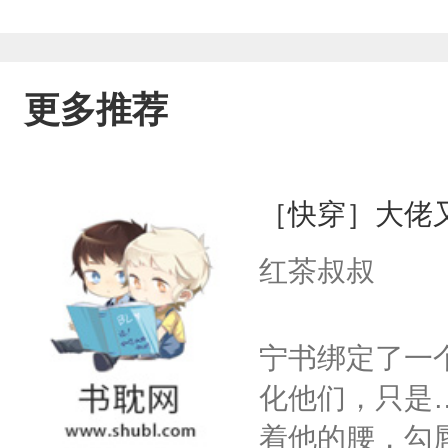
更多推荐
［快穿］大佬
红茶叔叔
宁书绑定了一
化他们，只是
着他的腰，勾