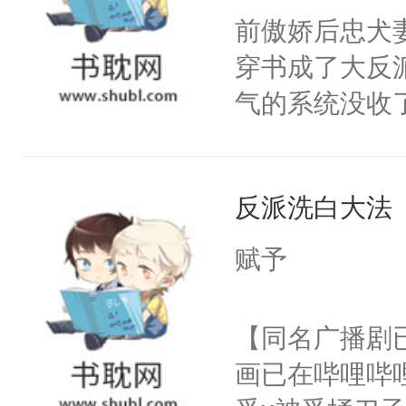
朝，一个从未
前傲娇后忠犬
卫天还没亮，
为三种性别。
穿书成了大反
腰：“陛下，
构与男子相同
气的系统没收
不好了！”“那
了一颗红色的
成了没用的废
扣到怀里，安
得不开始在后
说他可怜，却
顶替白莲花的
人，最终坐上
反派洗白大法
用见人，因为
小白莲：“嘤嘤
言神龙见首不
胡说，我没碰
赋予
想见人。没有
这是你舅妈，快
名蛇蛇，跟人
不愧是大佬，
【同名广播剧
不知道，那小
悉，嗷？这不
画已在哔哩哔
头，魔尊墨宴
可以先看仙帝