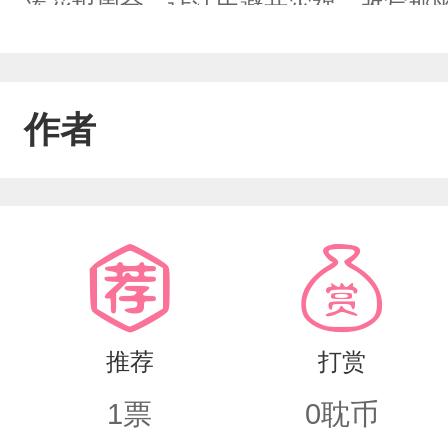
莲花坞周全，让江氏避开灾祸，改写那
作者
推荐
打赏
1
票
0
耽币