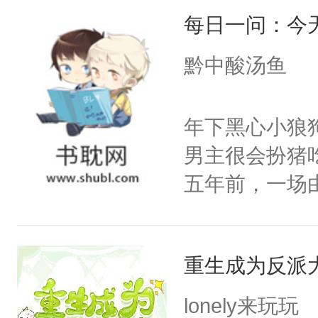
每日一问：今
要Omega？
桌）没门儿，
黔中酸汤鱼
a浑身瘦的就
烂衫。一早被
年下黑心小狼
惶惶哭个不停
男主很会扮猪
的那个Alph
五年前，一场
到了一股异样的
年命丧黄泉。
婚好比投二次
她，还将她送
决心：死缠烂打
重生成为反派
好了身体，也
年后赵知年回
lonely来玩玩