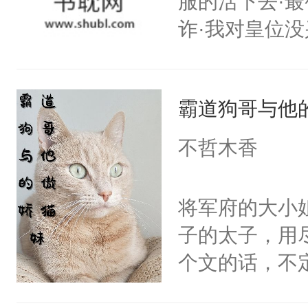
服的活下去·最
内，并打算狠
诈·我对皇位没
混蛋。小狼狗
其实是工具人
声音问：“你监视
姐怎么办？当
有，我只是担
霸道狗哥与他
重生开挂把自
从人人欺压到
搭伙过日子。
坏心眼的小狼
不哲木香
围大体上是和
漩涡的攻略纪
正经宫斗选手
将军府的大小
子的太子，用
个文的话，不
是一周，或者