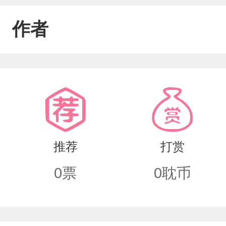
作者
推荐
打赏
0
票
0
耽币