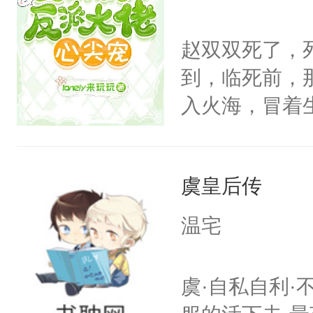
出代价。不管
狠手辣的心机
赵双双死了，
的其他人...
到，临死前，
——为什么她
入火海，冒着
小狗脱不开干
在心底的爱意
医院里看一眼
定要看清人心
爱那一卦的？
虞皇后传
自己和他们再
狗。什么？姐
信，终于如愿
温宅
在背后做推波
闪耀的星星。
雨，也为姐姐
虞·自私自利·
亲？那不行，