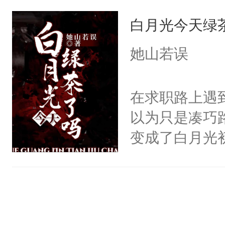
白月光今天绿
她山若误
在求职路上遇
以为只是凑巧
变成了白月光
为对方是来看
的逼近下死马
领证。遇到前
消息是求职成