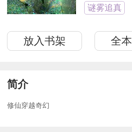
谜雾追真
放入书架
全本
简介
修仙穿越奇幻