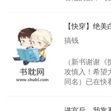
角落，捏着他
尝尝。”当红
【快穿】绝美
来，给老公亲
用力——为你
搞钱
糖专业户，不
（新书谢谢《
攻慎入！希望
同名）已在快
叭！】1V1
统界里面有个
进宫后，我靠