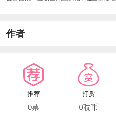
梦到西洲，我叫南知意如何？”“我家楠楠
切。”“要给楠楠买海岛，种玫瑰花，建
里。”“姓顾的，离我家楠楠远点！”男
作者
要脸男人，恨不得冲上去咬两口。女婿
推荐
打赏
0
票
0
耽币