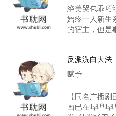
朝，一个从未
绝美哭包乖巧社
卫天还没亮，
为三种性别。
始终一人新生
腰：“陛下，
构与男子相同
的宿主，但是
不好了！”“那
了一颗红色的
个社恐小哭包
扣到怀里，安
得不开始在后
宿主，元宝只
顶替白莲花的
人，最终坐上
反派洗白大法
你，打他一巴
小白莲：“嘤嘤
右脸欠踹$￥#
胡说，我没碰
赋予
白嫩嫩一看就
这是你舅妈，快
前，抬手摸了
不愧是大佬，
【同名广播剧
句：“魂淡！”元
悉，嗷？这不
画已在哔哩哔
血：可爱，想
可以先看仙帝