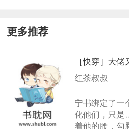
更多推荐
［快穿］大佬
红茶叔叔
宁书绑定了一
化他们，只是
着他的腰，勾