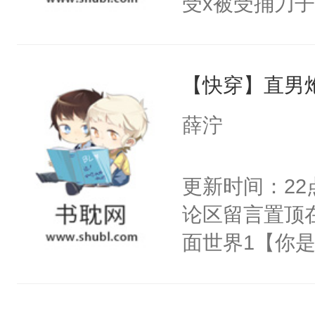
受x被受捅刀
阴恻恻的看着
派，他的任务
招惹我的，你
一位合适的男
点头：“你自
【快穿】直男
病，一个个的
谁！”反正有
上了还是无动
薛泞
打工的！小世
力跟男主称兄
码，泪水还没
间变脸背叛他
更新时间：2
了！尼玛！到
的恶事他都对
论区留言置顶
一个权力滔天
面世界1【你
右男主又报复
长大的竹马，
个世界了。直
抢了你要给竹
他说：【您需