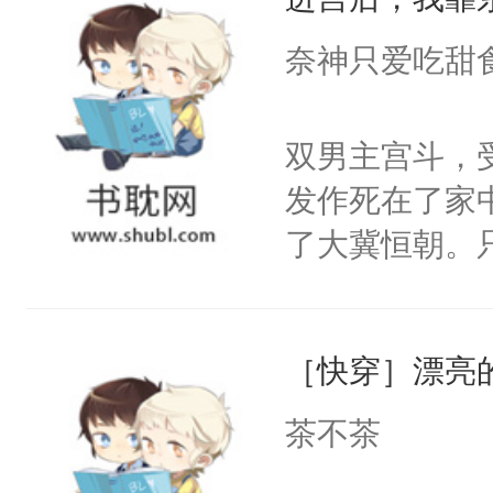
成为所有白莲
I，他们决定
奈神只爱吃甜
学子，莫之阳
莲花可不止有
双男主宫斗，
点脑袋，看着
发作死在了家
常见问题一：
了大冀恒朝。
教科书版：“
己的世界，并
样。”莫之阳
王名为云胤，
母的微笑：“
［快穿］漂亮
惜被人暗害，
留看着面前这
绝。主神知晓
茶不茶
人，突然醒悟
顾云去到大冀
问题二：废后