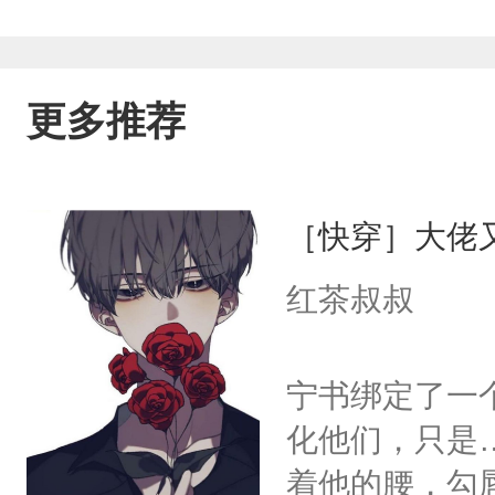
更多推荐
［快穿］大佬
红茶叔叔
宁书绑定了一
化他们，只是
着他的腰，勾