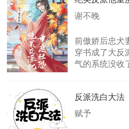
成为所有白莲
I，他们决定
谢不晚
学子，莫之阳
莲花可不止有
前傲娇后忠犬
点脑袋，看着
穿书成了大反
常见问题一：
气的系统没收
教科书版：“
成了没用的废
样。”莫之阳
说他可怜，却
母的微笑：“
反派洗白大法
用见人，因为
留看着面前这
言神龙见首不
赋予
人，突然醒悟
想见人。没有
问题二：废后