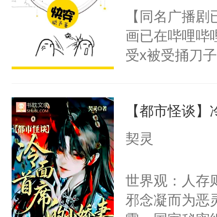
名蛇蛇，跟人
【同名广播剧
卫天还没亮，
不知道，那小
画已在哔哩哔
腰：“陛下，
头，魔尊墨宴
受x被受捅刀
不好了！”“那
宴：柳折枝你
派，他的任务
扣到怀里，安
飞魄散！第二
一位合适的男
顶替白莲花的
们竟然欺负你
【都市怪谈】
病，一个个的
小白莲：“嘤嘤
宴：要不你跟
上了还是无动
胡说，我没碰
契灵
来……“蛇蛇
力跟男主称兄
这是你舅妈，快
好，别人都想
间变脸背叛他
不愧是大佬，
世界观：人存
堂魔尊……行
的恶事他都对
悉，嗷？这不
邪念凝而为恶
位，当日就抢
一个权力滔天
可以先看仙帝