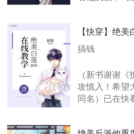
角落，捏着他
尝尝。”当红
【快穿】绝美
来，给老公亲
用力——为你
搞钱
糖专业户，不
（新书谢谢《
攻慎入！希望
同名）已在快
叭！】1V1
统界里面有个
绝美反派他重