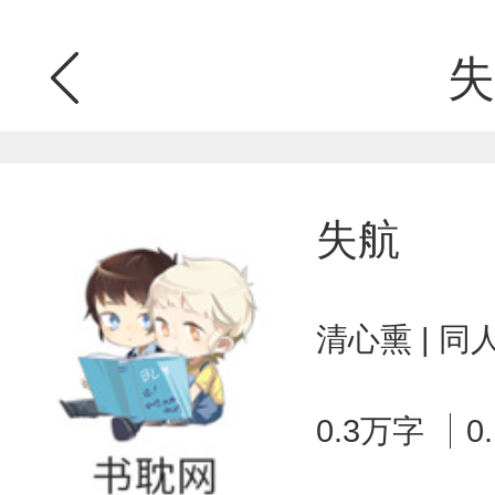
失
失航
清心熏 | 
0.3万字
0