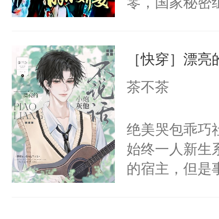
零，国家秘密
神偏执：不许
右男主又报复
士，以武力、
腿，把你锁在
个世界了。直
界分三性：男
有人养？还有
他说：【您需
［快穿］漂亮
子嗣）。盘龙
种威胁手段没
年，存活下来
孤独成性，被
他是社恐，墨
茶不茶
再说一遍。】
貌美送花郎，
哄：祖宗，求
世界苟活十年。
嘴硬心软、宠
不出去啊……1
绝美哭包乖巧社
他才发现：他的
始终一人新生
氓，本体是全
的宿主，但是
来想逗逗人类
个社恐小哭包
到油盐不进。
宿主，元宝只
本来只想成家