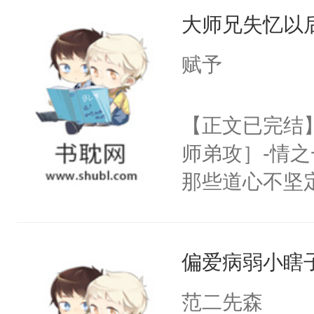
大师兄失忆以
病，一个个的
上了还是无动
赋予
力跟男主称兄
间变脸背叛他
【正文已完结
的恶事他都对
师弟攻］-情
一个权力滔天
那些道心不坚
右男主又报复
到了师弟，无
个世界了。直
甚至为此一念
他说：【您需
偏爱病弱小瞎
妄。当他看到
年，存活下来
白，这一切终
范二先森
再说一遍。】