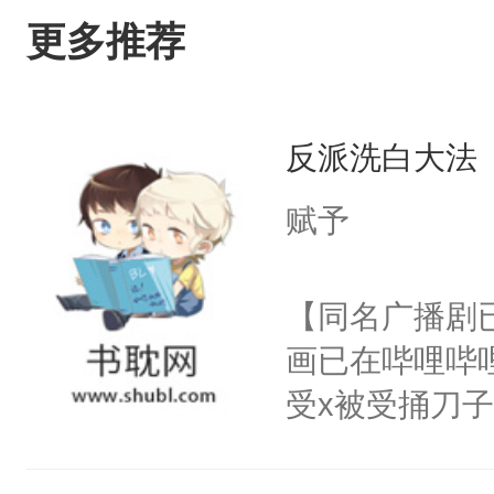
更多推荐
反派洗白大法
赋予
【同名广播剧
画已在哔哩哔
受x被受捅刀
派，他的任务
一位合适的男