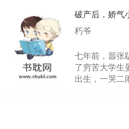
决心改变，但
谁？”“楚星你
破产后，娇气
越不对劲。怕
以朝的注视，
宣布：“从今
朽爷
了，最后一次对
养虎为患。他
砚清被找到的
至在他发热时
七年前，嚣张
塞。陆以朝痛
变，李砚寒总
了穷苦大学生
以朝啊，我来
戏？”却又默
出生，一哭二
距，抓着乱糟
浑身是血将他
段，最终赶跑
都不要我了，
跨过我的尸骨
的正牌男朋友
我……”——
热，却听见他
斯野已然是咳
【非渣攻贱受
符，定将他双
的大佬级人物
洁，先虐后甜