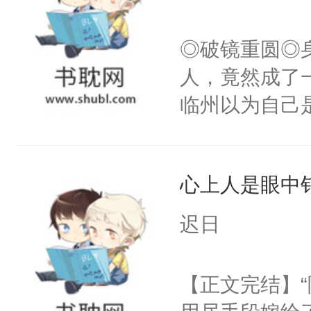
头。而宗门也
世界苟活十年。
子，门下所有
◎破镜重圆◎
杀了同为魔道
人，竟然成了
绝于师门前。
临州以为自己
了当年。回到
到这个小瞎子
个宗门成为正
不得自己去死
道吗？大师兄
心上人是眼中钉
二师兄了。乙
迟日
忘记了对二师
此便再好不过
【正文完结】
会给大师兄回