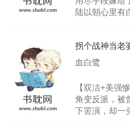
用尽手段嫁给了
现言烬就站在
陆以朝心里有
静。这一世，
星。强迫也好
只是师兄。-
们人前恩爱甜
情不比受少，
拐个战神当老
情，他以为，
才任由受自毁。
夜祁砚清缩在
中有穿越者！
血白鹭
乐。”陆以朝
不要吵架，友好
了。”祁砚清
【双洁+美强惨
死。”.祁砚
角变反派，被
什么不能是他
下罢演，却一
次死都不想输
色。剧本命运
绑在同一根绳