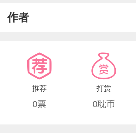
作者
推荐
打赏
0
票
0
耽币