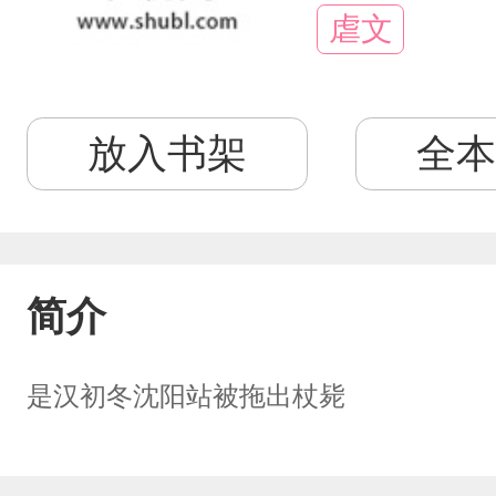
虐文
放入书架
全本
简介
是汉初冬沈阳站被拖出杖毙