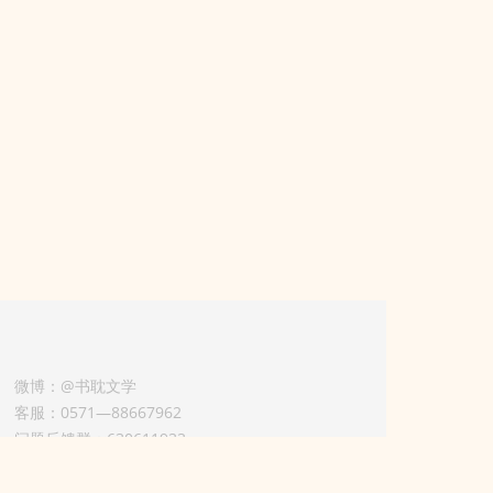
微博：@书耽文学
客服：0571—88667962
问题反馈群：630611933
版权业务联系人-淡风 QQ：
3614922414（加好友请备注合作来意）