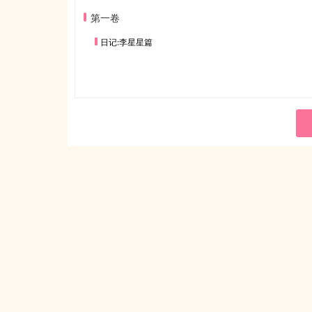
第一卷
日记:李星星篇