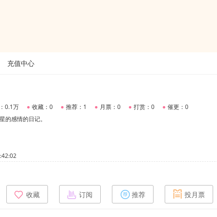
充值中心
：0.1万
●
收藏：0
●
推荐：1
●
月票：0
●
打赏：0
●
催更：0
星星的感情的日记。
42:02
收藏
订阅
推荐
投月票