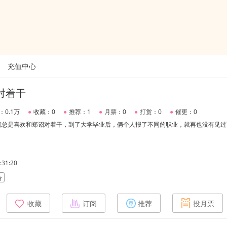
充值中心
对着干
：0.1万
●
收藏：0
●
推荐：1
●
月票：0
●
打赏：0
●
催更：0
就总是喜欢和郑诏对着干，到了大学毕业后，俩个人报了不同的职业，就再也没有见过
31:20
合
收藏
订阅
推荐
投月票