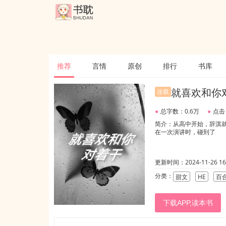
推荐
言情
原创
排行
书库
就喜欢和你
连载
●
总字数：0.6万
●
点击
简介：从高中开始，辞淇
在一次演讲时，碰到了
更新时间：2024-11-26 16:
分类：
甜文
HE
百
下载APP,读本书