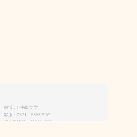
微博：@书耽文学
客服：0571—88667962
问题反馈群：630611933
版权业务联系人-淡风 QQ：
3614922414（加好友请备注合作来意）