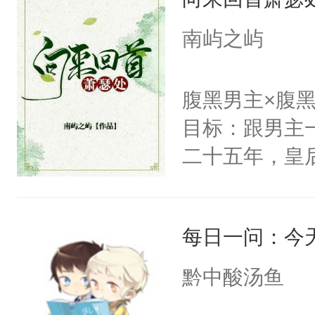
纪人看着保守
挑了几件性感
南屿之屿
发挥到了极致
戚恩的信息，
腹黑男主×腹
狗滚吧。]程骁
目标：跟男主
已发出，但被对
二十五年，皇
皇后，葬于黄
下葬后太子不
每日一问：今
第五年，沛帝
三皇子云黎晗
黔中酸汤鱼
云黎晰为明郡