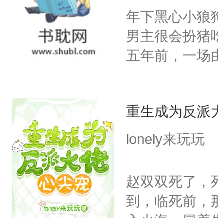
下旨后长达五
年下黑心小狼
端王被立为太
男主很会扮猪
陶淑妃和姜德
五年前，一场
和两位公主在
年命丧黄泉。
我们也该回去
她，还将她送
线，男主鉴婊
重生成为反派
好了身体，也
年后赵知年回
lonely来玩玩
出代价。不管
狠手辣的心机
赵双双死了，
的其他人...
到，临死前，
——为什么她