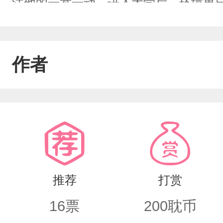
注他的一举一动。进入大学后，环境更
少女也更加独立自信。他们交集增多，
少女，曾经的暗恋有了回应。他们从青
作者
乐，这个故事是暗恋成真的佳话，也是
春爱情的美好纯真。
推荐
打赏
16
票
200
耽币