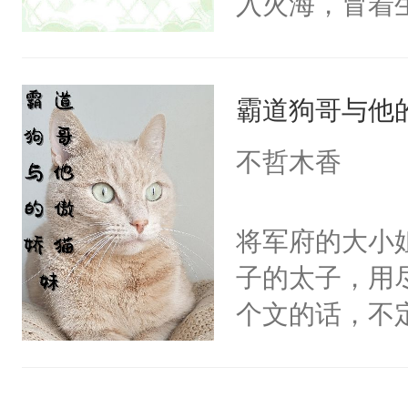
入火海，冒着
小狗脱不开干
在心底的爱意
医院里看一眼
定要看清人心
爱那一卦的？
霸道狗哥与他
自己和他们再
狗。什么？姐
信，终于如愿
不哲木香
在背后做推波
闪耀的星星。
雨，也为姐姐
将军府的大小
亲？那不行，
子的太子，用
内，并打算狠
个文的话，不
混蛋。小狼狗
是一周，或者
声音问：“你监视
有，我只是担