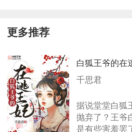
更多推荐
白狐王爷的在
千思君
据说堂堂白狐
抛弃了？王爷
是有些害羞罢