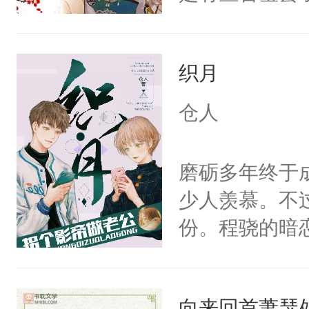
个凡人屁股后
沚表示这是爱
织月
想，需得寸步
想往哪里跑呢
仓人
的绍君，附耳
的夫人，你倒
磨砺多年终于
手投降，说：
少人羡慕。不
我背后拿开？”
份。程骁的暗
候，程老爷子
人一定不要对
向来回首萧瑟