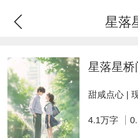
星落
星落星桥
甜咸点心 |
4.1万字
0