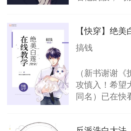
角落，捏着他
尝尝。”当红
【快穿】绝美
来，给老公亲
用力——为你
搞钱
糖专业户，不
（新书谢谢《
攻慎入！希望
同名）已在快
叭！】1V1
统界里面有个
反派洗白大法