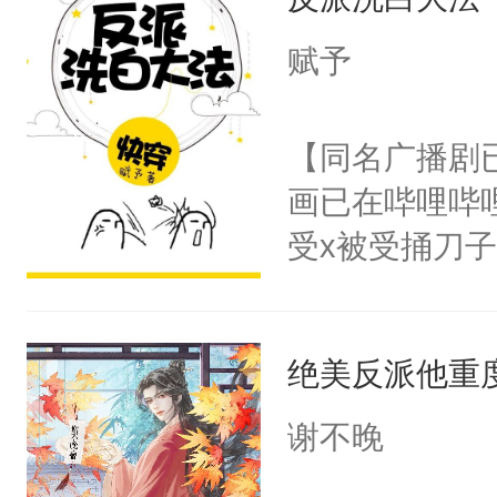
成为所有白莲
I，他们决定
赋予
学子，莫之阳
莲花可不止有
【同名广播剧
点脑袋，看着
画已在哔哩哔
常见问题一：
受x被受捅刀
教科书版：“
派，他的任务
样。”莫之阳
一位合适的男
母的微笑：“
绝美反派他重
病，一个个的
留看着面前这
上了还是无动
谢不晚
人，突然醒悟
力跟男主称兄
问题二：废后