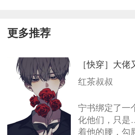
更多推荐
［快穿］大佬
红茶叔叔
宁书绑定了一
化他们，只是
着他的腰，勾