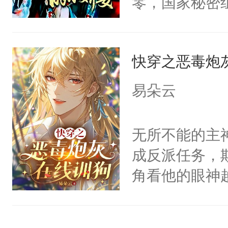
零，国家秘密
宴：柳折枝你
士，以武力、
飞魄散！第二
界分三性：男
们竟然欺负你
快穿之恶毒炮
子嗣）。盘龙
宴：要不你跟
孤独成性，被
易朵云
来……“蛇蛇
貌美送花郎，
好，别人都想
嘴硬心软、宠
无所不能的主
堂魔尊……行
他才发现：他的
成反派任务，
位，当日就抢
氓，本体是全
角看他的眼神
神偏执：不许
来想逗逗人类
只为了让小主
腿，把你锁在
到油盐不进。
为了给娇气小
有人养？还有
本来只想成家