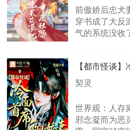
间变脸背叛他
前傲娇后忠犬
卫天还没亮，
的恶事他都对
穿书成了大反
腰：“陛下，
一个权力滔天
气的系统没收
不好了！”“那
右男主又报复
成了没用的废
扣到怀里，安
个世界了。直
说他可怜，却
顶替白莲花的
他说：【您需
【都市怪谈】
用见人，因为
小白莲：“嘤嘤
年，存活下来
言神龙见首不
胡说，我没碰
契灵
再说一遍。】
想见人。没有
这是你舅妈，快
世界苟活十年。
名蛇蛇，跟人
不愧是大佬，
世界观：人存
不知道，那小
悉，嗷？这不
邪念凝而为恶
头，魔尊墨宴
可以先看仙帝