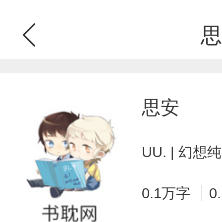
思
思安
UU. | 幻
0.1万字
0