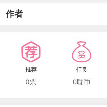
作者
推荐
打赏
0
票
0
耽币