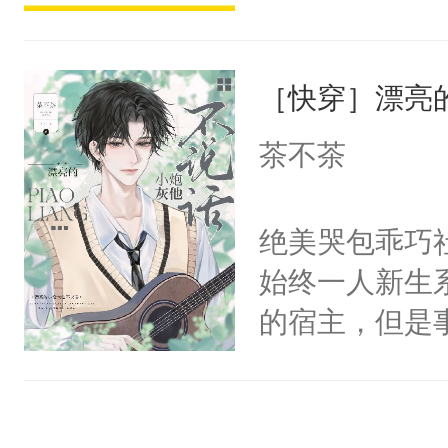
不来师尊一句
派，他的任务
人，杀不得，
一位合适的男
骄纵和死缠烂
［快穿］漂亮
病，一个个的
人。梁允闯祸
上了还是无动
茶不茶
命去填。梁允
力跟男主称兄
敌，他撒泼打
间变脸背叛他
绝美哭包乖巧社
马耍赖上位，
的恶事他都对
始终一人新生
贴成一对门神
一个权力滔天
的宿主，但是
别人老婆翻旧
右男主又报复
个社恐小哭包
世旧账。步六
个世界了。直
宿主，元宝只
板二十文一张
他说：【您需
你，打他一巴
不时带回家。