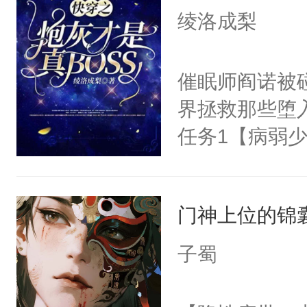
I，他们决定
绫洛成梨
学子，莫之阳
莲花可不止有
催眠师阎诺被
点脑袋，看着
界拯救那些堕
常见问题一：
任务1【病弱少
教科书版：“
成为霸总心尖
样。”莫之阳
1000亿也不
母的微笑：“
门神上位的锦
任务5【偏执
留看着面前这
在我家的第一
子蜀
人，突然醒悟
务8【alph
问题二：废后
说话】任务1