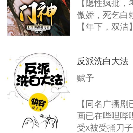
【隐性疯批，
卫天还没亮，
任务11【乖巧
傲娇，死乞白
腰：“陛下，
【鲛人萌妻X超
【年下，双洁
不好了！”“那
次与无数次的
渣，梁允没日
扣到怀里，安
15【你家的锅
的骨头架子。
顶替白莲花的
弃疗】不建议
反派洗白大法
肉复生，和梁
小白莲：“嘤嘤
18【我家艺人
为大周前朝驸
胡说，我没碰
赋予
被梁允一箭穿
这是你舅妈，快
坠落神界的元
不愧是大佬，
【同名广播剧
冷漠，更是他
悉，嗷？这不
画已在哔哩哔
回，他仍记得
可以先看仙帝
受x被受捅刀