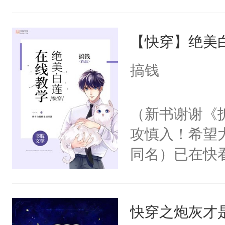
角落，捏着他
尝尝。”当红
【快穿】绝美
来，给老公亲
用力——为你
搞钱
糖专业户，不
（新书谢谢《
攻慎入！希望
同名）已在快
叭！】1V1
统界里面有个
快穿之炮灰才是
成为所有白莲