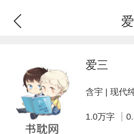
爱
爱三
含宇 | 现代
1.0万字
0