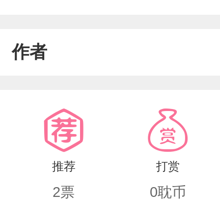
作者
推荐
打赏
2
票
0
耽币