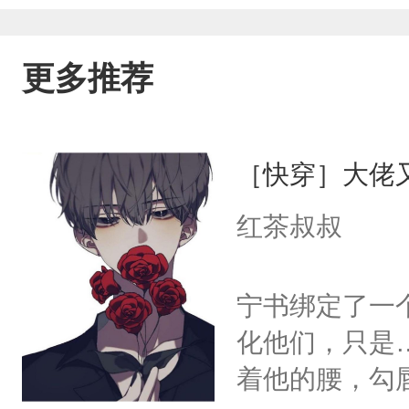
更多推荐
［快穿］大佬
红茶叔叔
宁书绑定了一
化他们，只是
着他的腰，勾