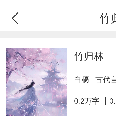
竹
竹归林
白槁 | 古代
0.2万字
0