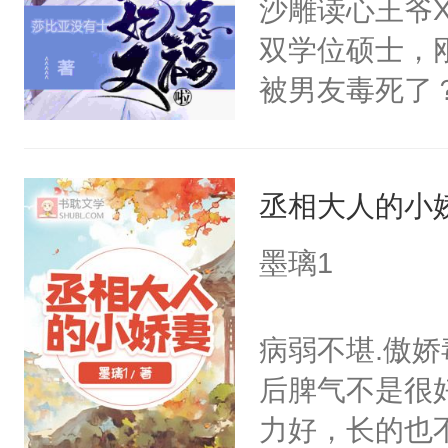
沙雕读心王爷
双学位硕士，
被男友毒死了
么没面子，更想
魂”的日子里
丞相大人的小
主布置的任务
够资本回（shou
墨璃1
可是……这位
只是路过哇！
病弱不堪.傲娇
转：“只是……
后脾气不是很
力好，长的也