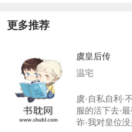
更多推荐
虞皇后传
温宅
虞·自私自利·
服的活下去·最
诈·我对皇位没