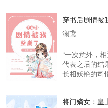
其实是工具人
姐怎么办？当
穿书后剧情被
重生开挂把自
搭伙过日子。
澜鸢
围大体上是和
正经宫斗选手
“一次意外，
代表之后的结
长相妖艳的司
斐尘＊漫骂，
意而为，得知
将门嫡女：皇
宜，在经历各