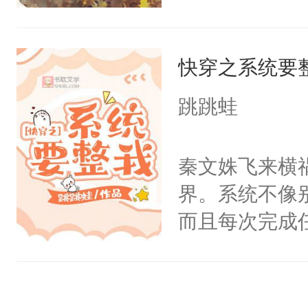
于轮椅之上，
嘴，说出来的
快穿之系统要
为不满，于是
婚，而婚约的
跳跳蛙
里明黄色的赐
自己成亲，这
秦文姝飞来横
凤轻染过去后
界。系统不像
公子，通通都
而且每次完成
根本就是个除
完成一个又一
（女主单恋）
还能进入世界
系统款款外貌