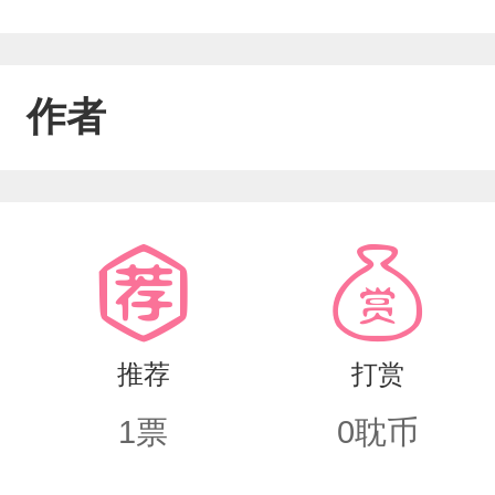
作者
推荐
打赏
1
票
0
耽币