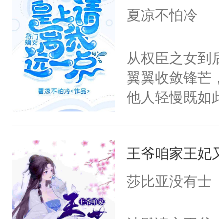
却因龙契的存
夏凉不怕冷
派，从而改变
眸，眼眶湿润
从权臣之女到
一定给你一个
翼翼收敛锋芒
了她一下，“
他人轻慢既如
局。”
上，好像越发
王爷咱家王妃
莎比亚没有士