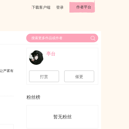
作者平台
下载客户端
登录
亭台
让严雾有
打赏
催更
粉丝榜
暂无粉丝