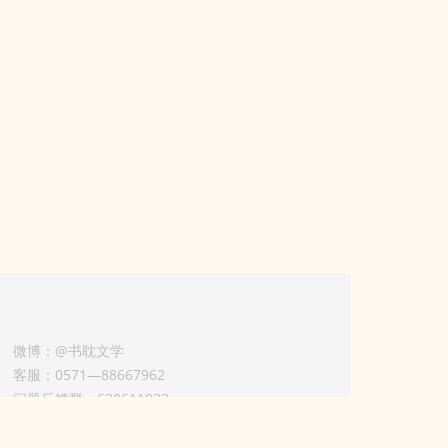
微博：@书耽文学
客服：0571—88667962
问题反馈群：630611933
版权业务联系人-淡风 QQ：
3614922414（加好友请备注合作来意）