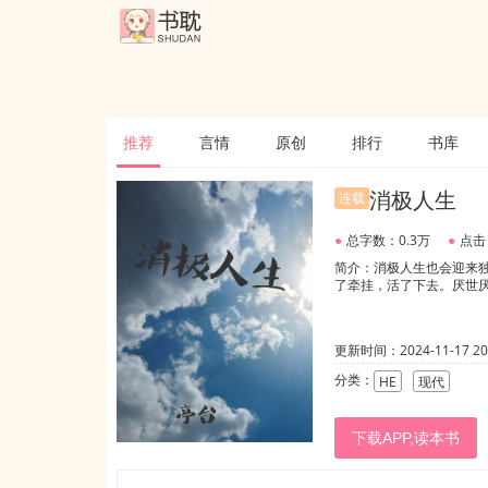
推荐
言情
原创
排行
书库
消极人生
连载
●
总字数：0.3万
●
点击
简介：消极人生也会迎来
了牵挂，活了下去。厌世厌
更新时间：2024-11-17 20:
分类：
HE
现代
下载APP,读本书