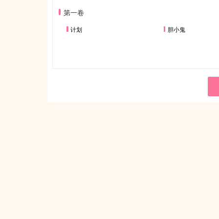
第一卷
计划
胆小鬼