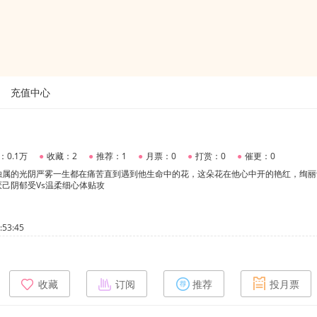
充值中心
：0.1万
●
收藏：2
●
推荐：1
●
月票：0
●
打赏：0
●
催更：0
独属的光阴严雾一生都在痛苦直到遇到他生命中的花，这朵花在他心中开的艳红，绚丽
己阴郁受Vs温柔细心体贴攻
53:45
收藏
订阅
推荐
投月票