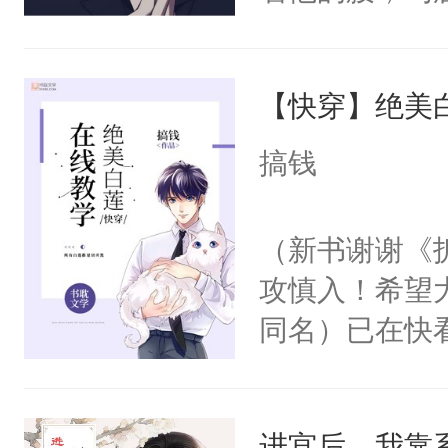
角落，捏着他
尝尝。”当红
【快穿】绝美
来，给老公亲
用力——为你
搞钱
糖专业户，不
（新书谢谢《
攻慎入！希望
同名）已在快
叭！】1V1
统界里面有个
进宫后，我靠