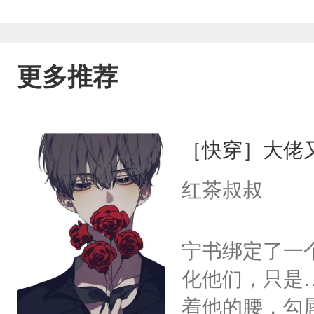
更多推荐
［快穿］大佬
红茶叔叔
宁书绑定了一
化他们，只是
着他的腰，勾