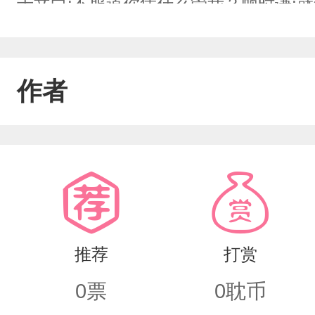
于文白:不服道你凭什么管我？顾时谦:就
时谦没有他想象中的那么坏，而且这个
个隐藏大佬？但不管怎样，于文白还是
作者
是为了攀附他家势力。于是他提出离婚
热的气息打在于文白耳边:看来我对你还
头。受:？？？后来于文白体验了带球跑
甜文有受的事业线，势均力敌的爱情
推荐
打赏
0
票
0
耽币