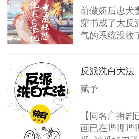
朝，一个从未
前傲娇后忠犬
卫天还没亮，
为三种性别。
穿书成了大反
腰：“陛下，
构与男子相同
气的系统没收
不好了！”“那
了一颗红色的
成了没用的废
扣到怀里，安
得不开始在后
说他可怜，却
顶替白莲花的
人，最终坐上
反派洗白大法
用见人，因为
小白莲：“嘤嘤
言神龙见首不
胡说，我没碰
赋予
想见人。没有
这是你舅妈，快
名蛇蛇，跟人
不愧是大佬，
【同名广播剧
不知道，那小
悉，嗷？这不
画已在哔哩哔
头，魔尊墨宴
可以先看仙帝