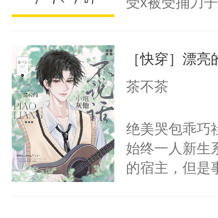
受x被受捅刀
宴：柳折枝你
派，他的任务
飞魄散！第二
一位合适的男
们竟然欺负你
［快穿］漂亮
病，一个个的
宴：要不你跟
上了还是无动
茶不茶
来……“蛇蛇
力跟男主称兄
好，别人都想
间变脸背叛他
绝美哭包乖巧社
堂魔尊……行
的恶事他都对
始终一人新生
位，当日就抢
一个权力滔天
的宿主，但是
神偏执：不许
右男主又报复
个社恐小哭包
腿，把你锁在
个世界了。直
宿主，元宝只
有人养？还有
他说：【您需