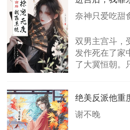
成为所有白莲
I，他们决定
奈神只爱吃甜
学子，莫之阳
莲花可不止有
双男主宫斗，
点脑袋，看着
发作死在了家
常见问题一：
了大冀恒朝。
教科书版：“
己的世界，并
样。”莫之阳
王名为云胤，
母的微笑：“
绝美反派他重
惜被人暗害，
留看着面前这
绝。主神知晓
谢不晚
人，突然醒悟
顾云去到大冀
问题二：废后