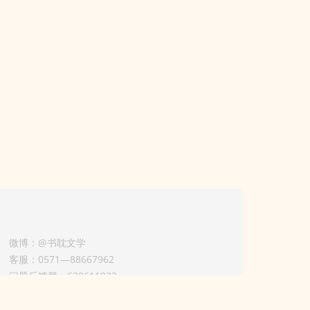
微博：@书耽文学
客服：0571—88667962
问题反馈群：630611933
版权业务联系人-淡风 QQ：
3614922414（加好友请备注合作来意）