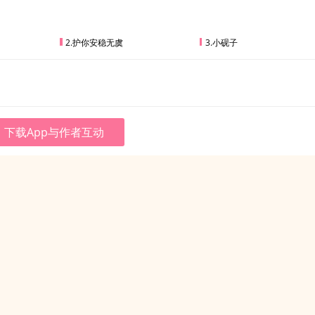
2.护你安稳无虞
3.小砚子
下载App与作者互动