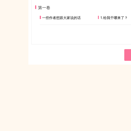
第一卷
一些作者想跟大家说的话
1.给我干哪来了？