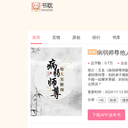
推荐
言情
原创
排行
书库
病弱师尊他
连载
●
总字数：0.7万
●
点击
简介：又名《病弱师尊闭眼
虐怡情何墨：别的弟子都
不能一起睡宋青砚：好好
么情况？
更新时间：2024-11-12 00:
分类：
HE
快穿
慢
下载APP,读本书