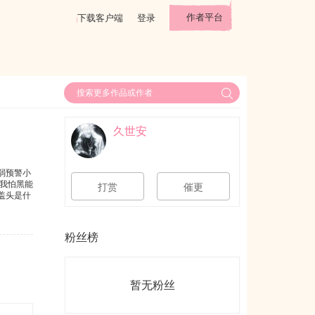
作者平台
下载客户端
登录
久世安
病弱预警小
我怕黑能
打赏
催更
盖头是什
粉丝榜
暂无粉丝