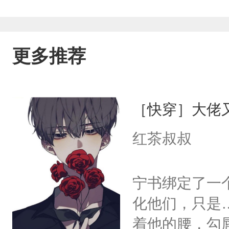
更多推荐
［快穿］大佬
红茶叔叔
宁书绑定了一
化他们，只是
着他的腰，勾