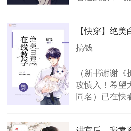
角落，捏着他
尝尝。”当红
【快穿】绝美
来，给老公亲
用力——为你
搞钱
糖专业户，不
（新书谢谢《
攻慎入！希望
同名）已在快
叭！】1V1
统界里面有个
进宫后，我靠