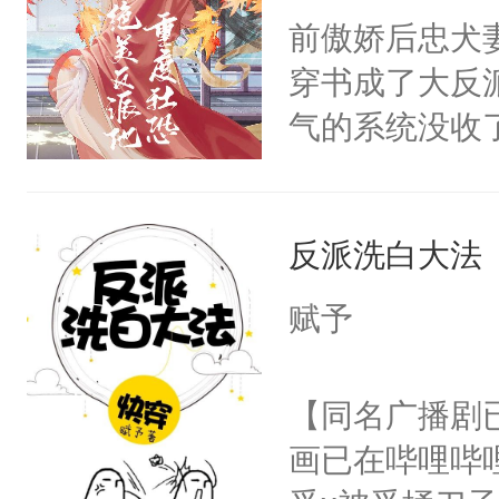
朝，一个从未
前傲娇后忠犬
卫天还没亮，
为三种性别。
穿书成了大反
腰：“陛下，
构与男子相同
气的系统没收
不好了！”“那
了一颗红色的
成了没用的废
扣到怀里，安
得不开始在后
说他可怜，却
顶替白莲花的
人，最终坐上
反派洗白大法
用见人，因为
小白莲：“嘤嘤
言神龙见首不
胡说，我没碰
赋予
想见人。没有
这是你舅妈，快
名蛇蛇，跟人
不愧是大佬，
【同名广播剧
不知道，那小
悉，嗷？这不
画已在哔哩哔
头，魔尊墨宴
可以先看仙帝