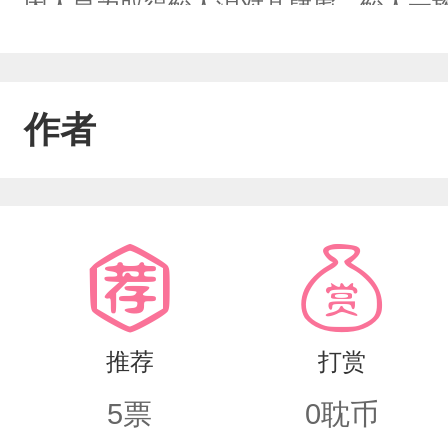
因人皇为取得鲛人泪对其肆虐，鲛人一
上，无人知晓。可他知道，自己身边，
人。三生三世大概是年上（？毕竟小鱼
作者
推荐
打赏
5
票
0
耽币