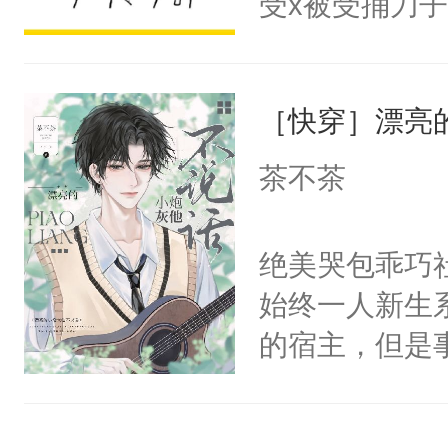
受x被受捅刀
宴：柳折枝你
派，他的任务
飞魄散！第二
一位合适的男
们竟然欺负你
［快穿］漂亮
病，一个个的
宴：要不你跟
上了还是无动
茶不茶
来……“蛇蛇
力跟男主称兄
好，别人都想
间变脸背叛他
绝美哭包乖巧社
堂魔尊……行
的恶事他都对
始终一人新生
位，当日就抢
一个权力滔天
的宿主，但是
神偏执：不许
右男主又报复
个社恐小哭包
腿，把你锁在
个世界了。直
宿主，元宝只
有人养？还有
他说：【您需