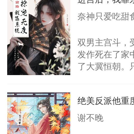
成为所有白莲
I，他们决定
奈神只爱吃甜
学子，莫之阳
莲花可不止有
双男主宫斗，
点脑袋，看着
发作死在了家
常见问题一：
了大冀恒朝。
教科书版：“
己的世界，并
样。”莫之阳
王名为云胤，
母的微笑：“
绝美反派他重
惜被人暗害，
留看着面前这
绝。主神知晓
谢不晚
人，突然醒悟
顾云去到大冀
问题二：废后