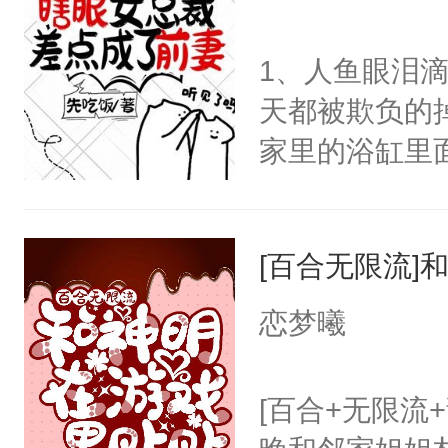
少时与她相逢
九重天。却哪
脸上依旧挂着
1、人鱼眼泪
反目成仇。丹
防的爱情，天
天都被欺负的
根。她的眼中
可到头来她终
家里的浴缸里
爱慕沈芸澜看
吹拂而过，香
下舒暖的青梅
说，你别太爱了
扬，翩翩起舞
而是选择陪伴
殊的指尖。清
[百合无限流]
生反转，舒暖也成
动，这一世她
恋梦曦
不了情的枷锁
[百合+无限流