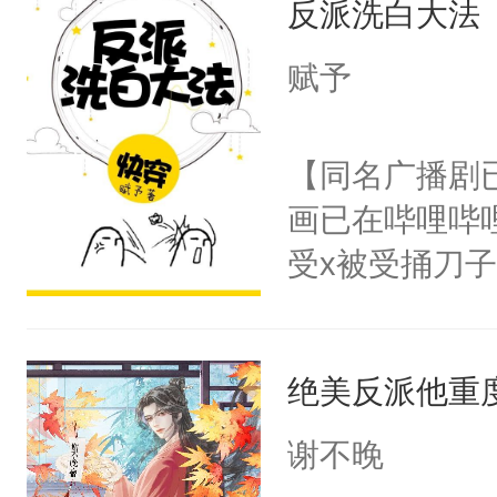
反派洗白大法
惜被人暗害，
留看着面前这
绝。主神知晓
赋予
人，突然醒悟
顾云去到大冀
问题二：废后
朝，一个从未
【同名广播剧
卫天还没亮，
为三种性别。
画已在哔哩哔
腰：“陛下，
构与男子相同
受x被受捅刀
不好了！”“那
了一颗红色的
派，他的任务
扣到怀里，安
得不开始在后
一位合适的男
顶替白莲花的
人，最终坐上
绝美反派他重
病，一个个的
小白莲：“嘤嘤
上了还是无动
胡说，我没碰
谢不晚
力跟男主称兄
这是你舅妈，快