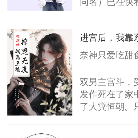
同名）已在快
叭！】1V1
统界里面有个
进宫后，我靠
成为所有白莲
I，他们决定
奈神只爱吃甜
学子，莫之阳
莲花可不止有
双男主宫斗，
点脑袋，看着
发作死在了家
常见问题一：
了大冀恒朝。
教科书版：“
己的世界，并
样。”莫之阳
王名为云胤，
母的微笑：“