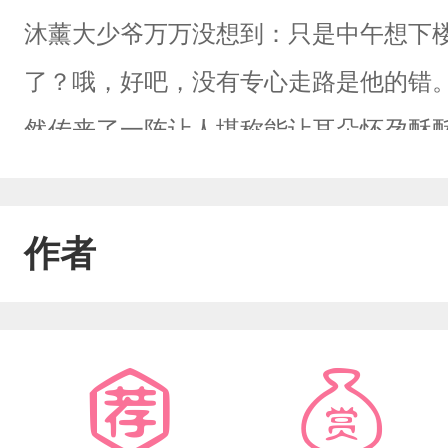
沐薰大少爷万万没想到：只是中午想下
了？哦，好吧，没有专心走路是他的错
然传来了一阵让人堪称能让耳朵怀孕酥
得太严重了，为了修复你破掉的脑子，
复脑子，还能调整外观。」蓝沐薰：「
作者
型，毕竟你摔得有点变形了。」他现在
着，那就去做任务打发时间吧！直到蓝
大，他要拯救的居然是因为被暗算打输
为主神被切片的关系，让被主神选为天