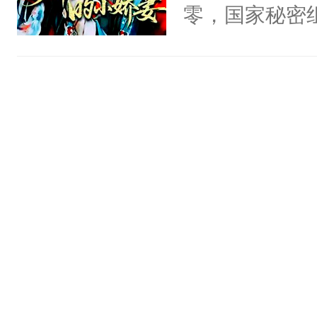
头，魔尊墨宴
零，国家秘密
宴：柳折枝你
士，以武力、
飞魄散！第二
界分三性：男
们竟然欺负你
子嗣）。盘龙
宴：要不你跟
孤独成性，被
来……“蛇蛇
貌美送花郎，
好，别人都想
嘴硬心软、宠
堂魔尊……行
他才发现：他的
位，当日就抢
氓，本体是全
神偏执：不许
来想逗逗人类
腿，把你锁在
到油盐不进。
有人养？还有