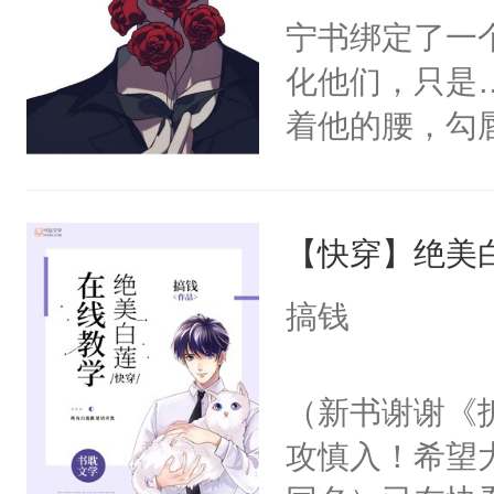
宁书绑定了一
化他们，只是
着他的腰，勾
角落，捏着他
尝尝。”当红
【快穿】绝美
来，给老公亲
用力——为你
搞钱
糖专业户，不
（新书谢谢《
攻慎入！希望