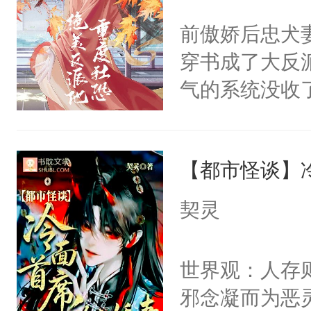
间变脸背叛他
不愧是大佬，
前傲娇后忠犬
的恶事他都对
悉，嗷？这不
穿书成了大反
一个权力滔天
可以先看仙帝
气的系统没收
右男主又报复
成了没用的废
个世界了。直
说他可怜，却
他说：【您需
【都市怪谈】
用见人，因为
年，存活下来
言神龙见首不
契灵
再说一遍。】
想见人。没有
世界苟活十年。
名蛇蛇，跟人
世界观：人存
不知道，那小
邪念凝而为恶