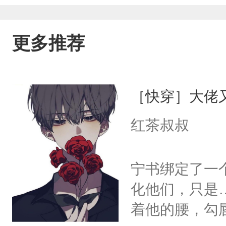
更多推荐
［快穿］大佬
红茶叔叔
宁书绑定了一
化他们，只是
着他的腰，勾