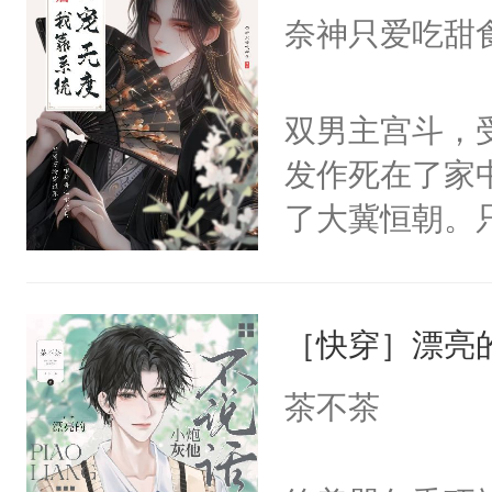
I，他们决定
奈神只爱吃甜
学子，莫之阳
莲花可不止有
双男主宫斗，
点脑袋，看着
发作死在了家
常见问题一：
了大冀恒朝。
教科书版：“
己的世界，并
样。”莫之阳
王名为云胤，
母的微笑：“
［快穿］漂亮
惜被人暗害，
留看着面前这
绝。主神知晓
茶不茶
人，突然醒悟
顾云去到大冀
问题二：废后
朝，一个从未