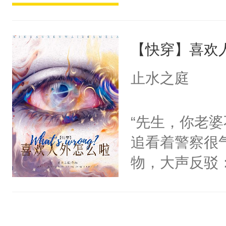
阴恻恻的看着
派，他的任务
招惹我的，你
一位合适的男
点头：“你自
【快穿】喜欢
病，一个个的
谁！”反正有
上了还是无动
止水之庭
打工的！小世
力跟男主称兄
码，泪水还没
间变脸背叛他
“先生，你老婆
了！尼玛！到
的恶事他都对
追看着警察很
一个权力滔天
物，大声反驳
右男主又报复
点！”不过是
个世界了。直
国人是人，外
他说：【您需
——于追醒来