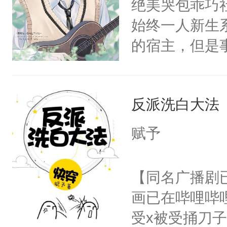
绝美哭包乖巧社
卫天还没亮，
为三种性别。
始终一人新生
腰：“陛下，
构与男子相同
的宿主，但是
不好了！”“那
了一颗红色的
个社恐小哭包
扣到怀里，安
得不开始在后
宿主，元宝只
顶替白莲花的
人，最终坐上
反派洗白大法
你，打他一巴
小白莲：“嘤嘤
右脸欠踹$￥#
胡说，我没碰
赋予
白嫩嫩一看就
这是你舅妈，快
前，抬手摸了
不愧是大佬，
【同名广播剧
句：“魂淡！”元
悉，嗷？这不
画已在哔哩哔
血：可爱，想
可以先看仙帝
受x被受捅刀