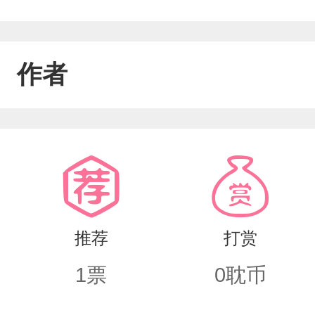
作者
推荐
打赏
1
票
0
耽币