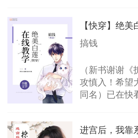
角落，捏着他
尝尝。”当红
【快穿】绝美
来，给老公亲
用力——为你
搞钱
糖专业户，不
（新书谢谢《
攻慎入！希望
同名）已在快
叭！】1V1
统界里面有个
进宫后，我靠
成为所有白莲