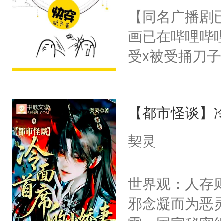
朝，一个从未
【同名广播剧
卫天还没亮，
为三种性别。
画已在哔哩哔
腰：“陛下，
构与男子相同
受x被受捅刀
不好了！”“那
了一颗红色的
派，他的任务
扣到怀里，安
得不开始在后
一位合适的男
顶替白莲花的
人，最终坐上
【都市怪谈】
病，一个个的
小白莲：“嘤嘤
上了还是无动
胡说，我没碰
契灵
力跟男主称兄
这是你舅妈，快
间变脸背叛他
不愧是大佬，
世界观：人存
的恶事他都对
悉，嗷？这不
邪念凝而为恶
一个权力滔天
可以先看仙帝