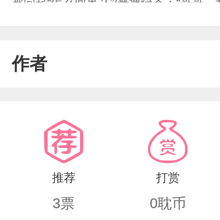
被问起“怎么回事？”/普通绿茶：“哥哥
我…”{点评}茶气太旺，哭的太假，套
藏）（拼命掩护陷害者）“没什么的……是我
作者
二：要怎样才能“可怜”到位，既不过度，也不
怎么办？/普通小可怜：你怎么才回来呀
娇过了，太装了沫儿：你回来了…太好
们一样…（欲言又止）工作这么久，一
尾音）”学生：哇！！！位面预告：1.可怜
推荐
打赏
人金丝雀……（还有很多哦～）—尽情
3
票
0
耽币