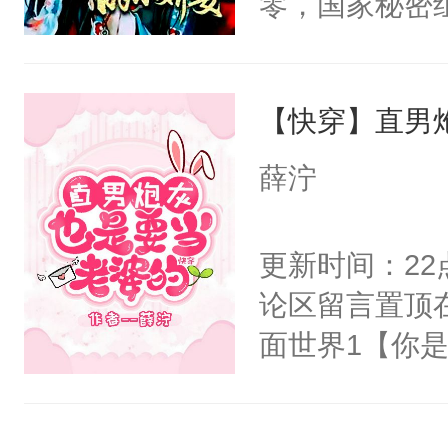
零，国家秘密
右男主又报复
士，以武力、
个世界了。直
界分三性：男
他说：【您需
【快穿】直男
子嗣）。盘龙
年，存活下来
孤独成性，被
薛泞
再说一遍。】
貌美送花郎，
世界苟活十年。
嘴硬心软、宠
更新时间：2
他才发现：他的
论区留言置顶
氓，本体是全
面世界1【你
来想逗逗人类
长大的竹马，
到油盐不进。
抢了你要给竹
本来只想成家