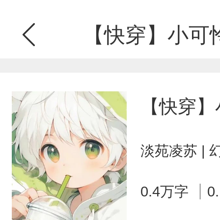
【快穿】小可
【快穿】
淡苑凌苏 |
0.4万字
0