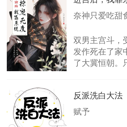
成为所有白莲
I，他们决定
奈神只爱吃甜
学子，莫之阳
莲花可不止有
双男主宫斗，
点脑袋，看着
发作死在了家
常见问题一：
了大冀恒朝。
教科书版：“
己的世界，并
样。”莫之阳
王名为云胤，
母的微笑：“
反派洗白大法
惜被人暗害，
留看着面前这
绝。主神知晓
赋予
人，突然醒悟
顾云去到大冀
问题二：废后