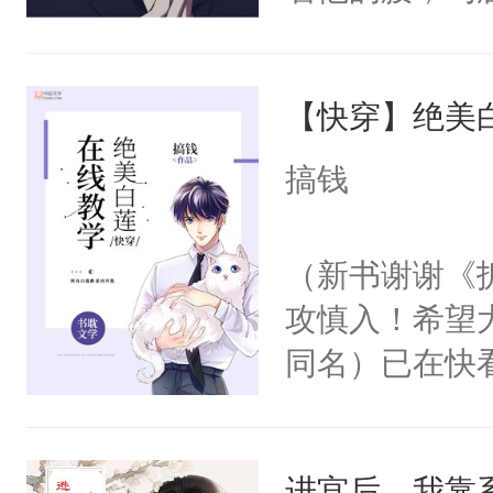
角落，捏着他
尝尝。”当红
【快穿】绝美
来，给老公亲
用力——为你
搞钱
糖专业户，不
（新书谢谢《
攻慎入！希望
同名）已在快
叭！】1V1
统界里面有个
进宫后，我靠