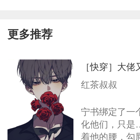
更多推荐
［快穿］大佬
红茶叔叔
宁书绑定了一
化他们，只是
着他的腰，勾