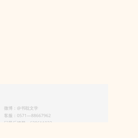
微博：@书耽文学
客服：0571—88667962
问题反馈群：630611933
版权业务联系人-淡风 QQ：
3614922414（加好友请备注合作来意）