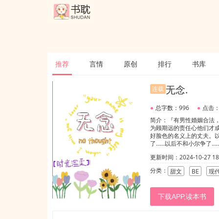
推荐
言情
原创
排行
书库
无念.
连载
●
总字数：996
●
点击：
简介：『有男性婚姻合法
为顾期远的责任心他们才成
好脸色的名义上的丈夫。以及
了……以后不和小尔争了……”
更新时间：2024-10-27 18:
分类：
甜文
BE
现
下载APP,读本书