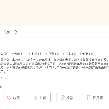
充值中心
0.1万
●
收藏：1
●
推荐：5
●
月票：0
●
打赏：0
●
催更：0
，雷勿入。非ABO』一场意外，萧尔辰成了顾期远的妻子，两人先前并没有什么关系
为夫妻……箫尔辰以为的婚后:孤独凄凉的家、冰冷的饭菜(箫尔辰os：饭菜是不会有的
，走向离婚的婚姻实际：“尔辰，饿了吗？”“有一点点”“箫箫，来吃饭啦”“来啦来啦”
“……”
45:28
代
收藏
订阅
推荐
投月票