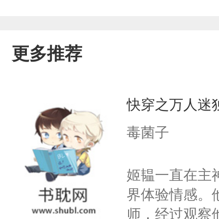
更多推荐
快穿之万人迷
毒菌子
姬韫一直在主
界体验情感。
师，经过观察