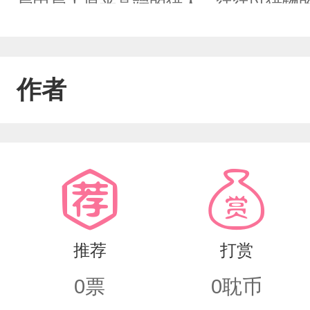
局中局！原来高端的猎人，往往以猎物
权利的抉择，谁去谁留？历史架空，纯
作者
推荐
打赏
0
票
0
耽币