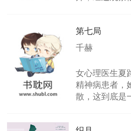
嘴他才知道，
界，既然之前
第七局
义，他决定参
凌，帮助女主
千赫
按自己的理解
有血缘的弟弟
女心理医生夏
不喜欢我，是
精神病患者，
意的校霸学生
散，这到底是
其实我也可以
否能找到答案
这是因为什么
期待。女强男
的。本文是万
织月