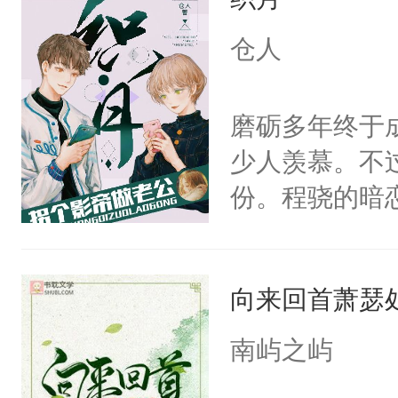
美。
仓人
磨砺多年终于
少人羡慕。不
份。程骁的暗
候，程老爷子
人一定不要对
向来回首萧瑟
纪人看着保守
挑了几件性感
南屿之屿
发挥到了极致