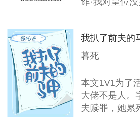
诈·我对皇位没
和两位公主在
其实是工具人
我们也该回去
姐怎么办？当
线，男主鉴婊
我扒了前夫的
重生开挂把自
搭伙过日子。
暮死
围大体上是和
正经宫斗选手
本文1V1为
大佬不是人。
夫赎罪，她累
不是人？！再
层层都是你，