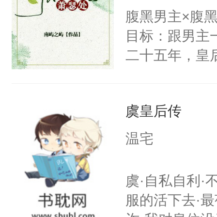
戚恩的信息，
腹黑男主×腹
狗滚吧。]程骁
目标：跟男主
已发出，但被对
二十五年，皇
皇后，葬于黄
下葬后太子不
虞皇后传
第五年，沛帝
三皇子云黎晗
温宅
云黎晰为明郡
下旨后长达五
虞·自私自利·
端王被立为太
服的活下去·最
陶淑妃和姜德