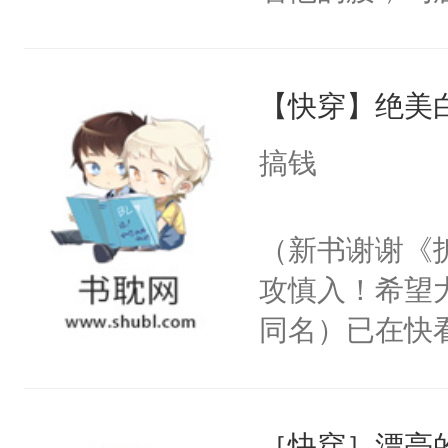
角落，捏着他
尝尝。”当红
【快穿】绝美
来，给老公亲
用力——为你
搞钱
糖专业户，不
（新书谢谢《
攻慎入！希望
同名）已在快
叭！】1V1
统界里面有个
［快穿］漂亮