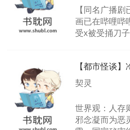
前，抬手摸了
【同名广播剧
卫天还没亮，
句：“魂淡！”元
画已在哔哩哔
腰：“陛下，
血：可爱，想
受x被受捅刀
不好了！”“那
阴恻恻的看着
派，他的任务
扣到怀里，安
招惹我的，你
一位合适的男
顶替白莲花的
点头：“你自
【都市怪谈】
病，一个个的
小白莲：“嘤嘤
谁！”反正有
上了还是无动
胡说，我没碰
契灵
打工的！小世
力跟男主称兄
这是你舅妈，快
码，泪水还没
间变脸背叛他
不愧是大佬，
世界观：人存
了！尼玛！到
的恶事他都对
悉，嗷？这不
邪念凝而为恶
一个权力滔天
可以先看仙帝