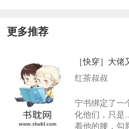
更多推荐
［快穿］大佬
红茶叔叔
宁书绑定了一
化他们，只是
着他的腰，勾