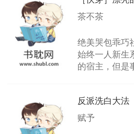
成为所有白莲
I，他们决定
茶不茶
学子，莫之阳
莲花可不止有
绝美哭包乖巧社
点脑袋，看着
始终一人新生
常见问题一：
的宿主，但是
教科书版：“
个社恐小哭包
样。”莫之阳
宿主，元宝只
母的微笑：“
反派洗白大法
你，打他一巴
留看着面前这
右脸欠踹$￥#
赋予
人，突然醒悟
白嫩嫩一看就
问题二：废后