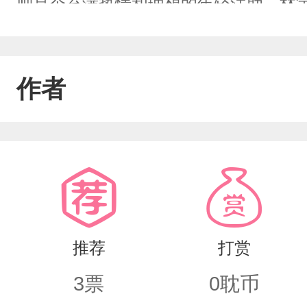
则是个充满热情和理想的年轻法助。林
的憧憬，努力在工作中展现自己的价值
合作。在日夜的探讨与研究中，他们不
作者
近。沈逸尘被林宇的执着和纯粹所吸引
碌的工作之余，他们会一起在静谧的夜
感悟。然而，职场的压力和外界的目光
信，正义不仅存在于法庭的判决中，也
们携手克服了重重困难，在法律的殿堂
推荐
打赏
篇章。
3
票
0
耽币