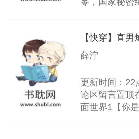
零，国家秘密
右男主又报复
士，以武力、
个世界了。直
界分三性：男
他说：【您需
【快穿】直男
子嗣）。盘龙
年，存活下来
孤独成性，被
薛泞
再说一遍。】
貌美送花郎，
世界苟活十年。
嘴硬心软、宠
更新时间：2
他才发现：他的
论区留言置顶
氓，本体是全
面世界1【你
来想逗逗人类
长大的竹马，
到油盐不进。
抢了你要给竹
本来只想成家