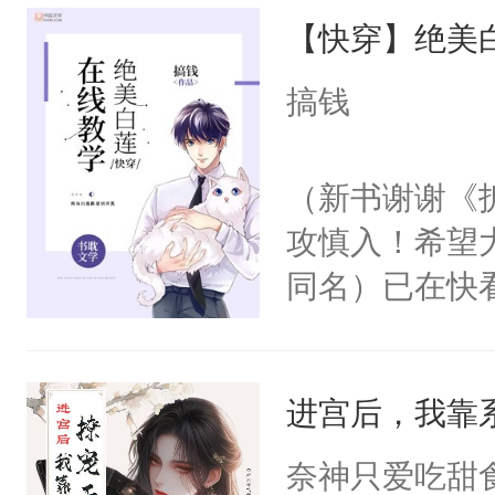
【快穿】绝美
来，给老公亲
用力——为你
搞钱
糖专业户，不
（新书谢谢《
攻慎入！希望
同名）已在快
叭！】1V1
统界里面有个
进宫后，我靠
成为所有白莲
I，他们决定
奈神只爱吃甜