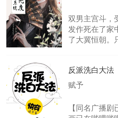
学子，莫之阳
莲花可不止有
双男主宫斗，
点脑袋，看着
发作死在了家
常见问题一：
了大冀恒朝。
教科书版：“
己的世界，并
样。”莫之阳
王名为云胤，
母的微笑：“
反派洗白大法
惜被人暗害，
留看着面前这
绝。主神知晓
赋予
人，突然醒悟
顾云去到大冀
问题二：废后
朝，一个从未
【同名广播剧
卫天还没亮，
为三种性别。