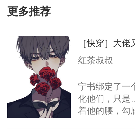
更多推荐
［快穿］大佬
红茶叔叔
宁书绑定了一
化他们，只是
着他的腰，勾
角落，捏着他
尝尝。”当红