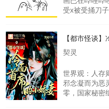
画已在哔哩哔
腰：“陛下，
构与男子相同
受x被受捅刀
不好了！”“那
了一颗红色的
派，他的任务
扣到怀里，安
得不开始在后
一位合适的男
顶替白莲花的
人，最终坐上
【都市怪谈】
病，一个个的
小白莲：“嘤嘤
上了还是无动
胡说，我没碰
契灵
力跟男主称兄
这是你舅妈，快
间变脸背叛他
不愧是大佬，
世界观：人存
的恶事他都对
悉，嗷？这不
邪念凝而为恶
一个权力滔天
可以先看仙帝
零，国家秘密
右男主又报复
士，以武力、
个世界了。直