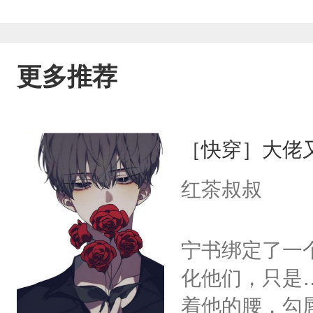
更多推荐
［快穿］大佬
红茶叔叔
宁书绑定了一
化他们，只是
着他的腰，勾