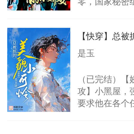
零，国家秘密
宴：柳折枝你
士，以武力、
飞魄散！第二
界分三性：男
们竟然欺负你
【快穿】总被
子嗣）。盘龙
宴：要不你跟
孤独成性，被
是玉
来……“蛇蛇
貌美送花郎，
好，别人都想
嘴硬心软、宠
（已完结）【
堂魔尊……行
他才发现：他的
攻】小黑屋，
位，当日就抢
氓，本体是全
要求他在各个
神偏执：不许
来想逗逗人类
世界，他任务
腿，把你锁在
到油盐不进。
对劲……患有
有人养？还有
本来只想成家