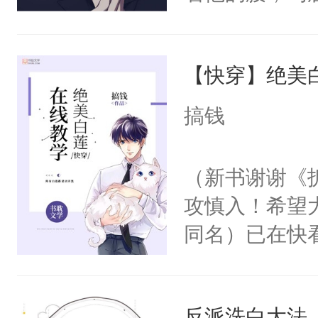
角落，捏着他
尝尝。”当红
【快穿】绝美
来，给老公亲
用力——为你
搞钱
糖专业户，不
（新书谢谢《
攻慎入！希望
同名）已在快
叭！】1V1
统界里面有个
反派洗白大法