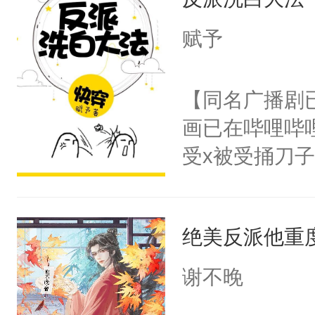
成为所有白莲
I，他们决定
赋予
学子，莫之阳
莲花可不止有
【同名广播剧
点脑袋，看着
画已在哔哩哔
常见问题一：
受x被受捅刀
教科书版：“
派，他的任务
样。”莫之阳
一位合适的男
母的微笑：“
绝美反派他重
病，一个个的
留看着面前这
上了还是无动
谢不晚
人，突然醒悟
力跟男主称兄
问题二：废后