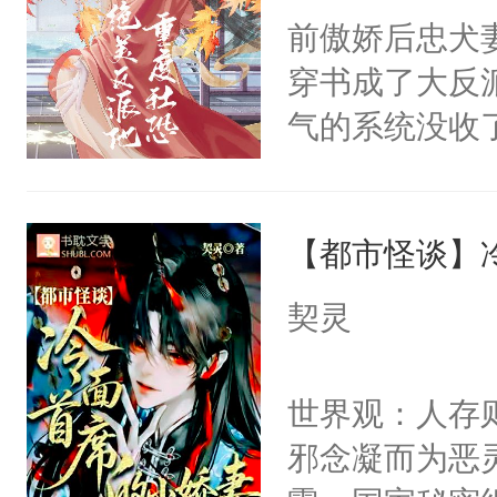
间变脸背叛他
前傲娇后忠犬
卫天还没亮，
的恶事他都对
穿书成了大反
腰：“陛下，
一个权力滔天
气的系统没收
不好了！”“那
右男主又报复
成了没用的废
扣到怀里，安
个世界了。直
说他可怜，却
顶替白莲花的
他说：【您需
【都市怪谈】
用见人，因为
小白莲：“嘤嘤
年，存活下来
言神龙见首不
胡说，我没碰
契灵
再说一遍。】
想见人。没有
这是你舅妈，快
世界苟活十年。
名蛇蛇，跟人
不愧是大佬，
世界观：人存
不知道，那小
悉，嗷？这不
邪念凝而为恶
头，魔尊墨宴
可以先看仙帝