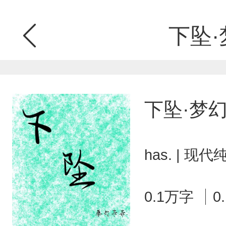
下坠·
下坠·梦
has. | 现
0.1万字
0