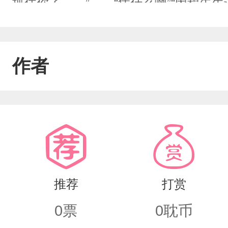
抓住你了……”……“凭什么啊”“因程先
罪…………他们离自己的爱人好像隔了
……七月的风刚好，轻轻吹过龙胜创业
作者
们的故事或许还没有结束……
推荐
打赏
0
票
0
耽币