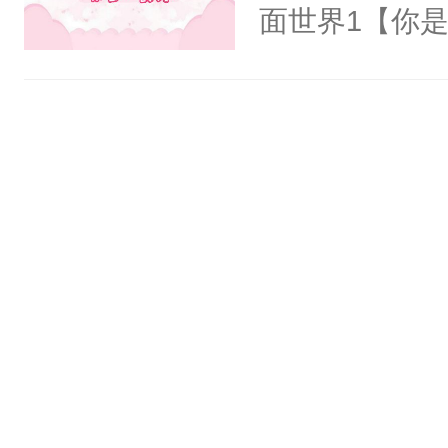
氓，本体是全
面世界1【你
来想逗逗人类
长大的竹马，
到油盐不进。
抢了你要给竹
本来只想成家
入住你家，愤
只对他温柔。
在转学生手上
至恶鬼神×冷
2【你是从大
善；他是冷，
学生，为了追
只为你，守尽
想到，青梅第
你，才拥有家
舍友，你暗搓
人×最强鬼神
不懂方言，你
者文风写实派
诉对方是夸赞
奇的宝子们误