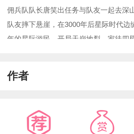
佣兵队队长唐笑出任务与队友一起去深
队友摔下悬崖，在3000年后星际时代
年的星际游民。开局天崩地裂，家徒四
既然什么都没有那就自食其力，从荒星
冉而起的新星。沐言，星际联盟军上将
作者
勇善战，体质精神力皆双S级，与虫族次
母，把虫族挡在边境线外，是当之无愧
事业，刚认识上将时觉得他成熟稳重，
醋粘人。关键是他没想到救了个人还顺