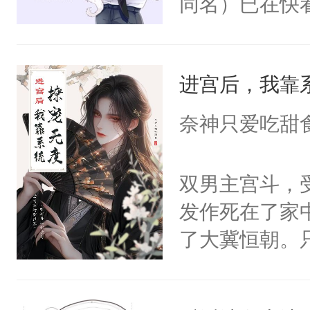
同名）已在快
叭！】1V1
统界里面有个
进宫后，我靠
成为所有白莲
I，他们决定
奈神只爱吃甜
学子，莫之阳
莲花可不止有
双男主宫斗，
点脑袋，看着
发作死在了家
常见问题一：
了大冀恒朝。
教科书版：“
己的世界，并
样。”莫之阳
王名为云胤，
母的微笑：“