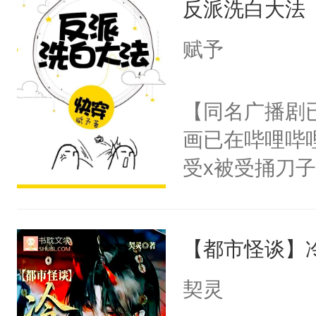
反派洗白大法
惜被人暗害，
留看着面前这
绝。主神知晓
赋予
人，突然醒悟
顾云去到大冀
问题二：废后
朝，一个从未
【同名广播剧
卫天还没亮，
为三种性别。
画已在哔哩哔
腰：“陛下，
构与男子相同
受x被受捅刀
不好了！”“那
了一颗红色的
派，他的任务
扣到怀里，安
得不开始在后
一位合适的男
顶替白莲花的
人，最终坐上
【都市怪谈】
病，一个个的
小白莲：“嘤嘤
上了还是无动
胡说，我没碰
契灵
力跟男主称兄
这是你舅妈，快