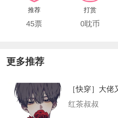
推荐
打赏
45
票
0
耽币
更多推荐
［快穿］大佬
红茶叔叔