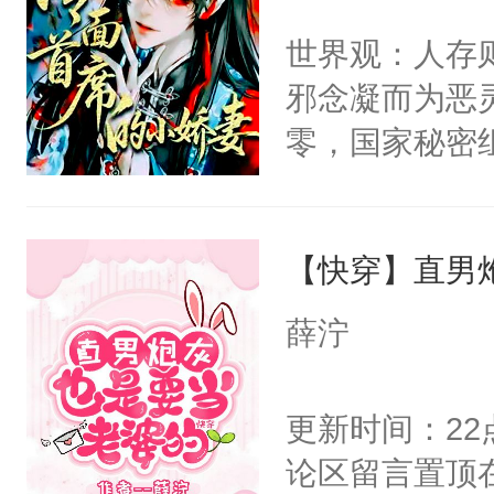
间变脸背叛他
不愧是大佬，
世界观：人存
的恶事他都对
悉，嗷？这不
邪念凝而为恶
一个权力滔天
可以先看仙帝
零，国家秘密
右男主又报复
士，以武力、
个世界了。直
界分三性：男
他说：【您需
【快穿】直男
子嗣）。盘龙
年，存活下来
孤独成性，被
薛泞
再说一遍。】
貌美送花郎，
世界苟活十年。
嘴硬心软、宠
更新时间：2
他才发现：他的
论区留言置顶