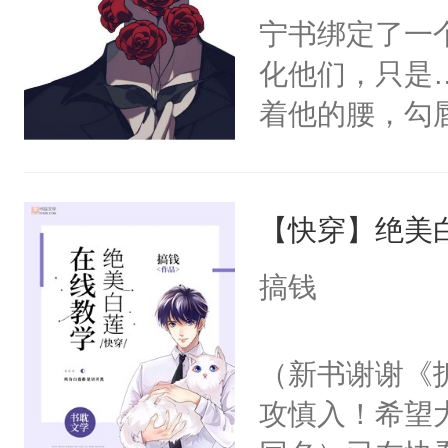
宁书绑定了一
化他们，只是
着他的腰，勾
角落，捏着他
尝尝。”当红
【快穿】绝美
来，给老公亲
用力——为你
搞钱
糖专业户，不
（新书谢谢《
攻慎入！希望