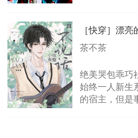
右男主又报复
士，以武力、
腿，把你锁在
个世界了。直
界分三性：男
有人养？还有
他说：【您需
［快穿］漂亮
子嗣）。盘龙
种威胁手段没
年，存活下来
孤独成性，被
他是社恐，墨
茶不茶
再说一遍。】
貌美送花郎，
哄：祖宗，求
世界苟活十年。
嘴硬心软、宠
不出去啊……1
绝美哭包乖巧社
他才发现：他的
始终一人新生
氓，本体是全
的宿主，但是
来想逗逗人类
个社恐小哭包
到油盐不进。
宿主，元宝只
本来只想成家
你，打他一巴