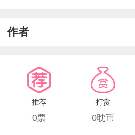
作者
推荐
打赏
0
票
0
耽币