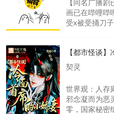
【同名广播剧
卫天还没亮，
不知道，那小
画已在哔哩哔
腰：“陛下，
头，魔尊墨宴
受x被受捅刀
不好了！”“那
宴：柳折枝你
派，他的任务
扣到怀里，安
飞魄散！第二
一位合适的男
顶替白莲花的
们竟然欺负你
【都市怪谈】
病，一个个的
小白莲：“嘤嘤
宴：要不你跟
上了还是无动
胡说，我没碰
契灵
来……“蛇蛇
力跟男主称兄
这是你舅妈，快
好，别人都想
间变脸背叛他
不愧是大佬，
世界观：人存
堂魔尊……行
的恶事他都对
悉，嗷？这不
邪念凝而为恶
位，当日就抢
一个权力滔天
可以先看仙帝
零，国家秘密
神偏执：不许