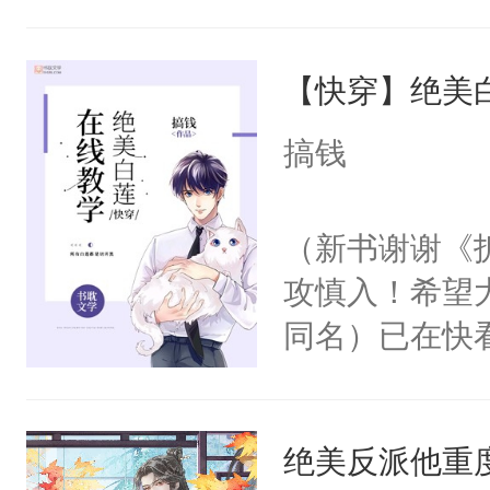
角落，捏着他
尝尝。”当红
【快穿】绝美
来，给老公亲
用力——为你
搞钱
糖专业户，不
（新书谢谢《
攻慎入！希望
同名）已在快
叭！】1V1
统界里面有个
绝美反派他重
成为所有白莲