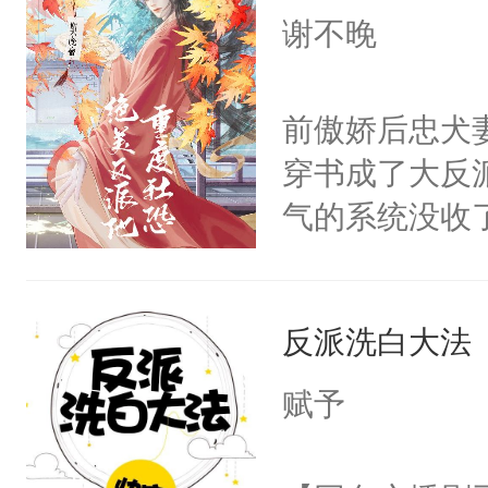
I，他们决定
谢不晚
学子，莫之阳
莲花可不止有
前傲娇后忠犬
点脑袋，看着
穿书成了大反
常见问题一：
气的系统没收
教科书版：“
成了没用的废
样。”莫之阳
说他可怜，却
母的微笑：“
反派洗白大法
用见人，因为
留看着面前这
言神龙见首不
赋予
人，突然醒悟
想见人。没有
问题二：废后
名蛇蛇，跟人