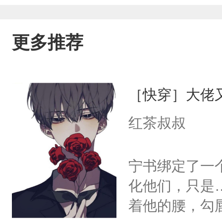
更多推荐
［快穿］大佬
红茶叔叔
宁书绑定了一
化他们，只是
着他的腰，勾