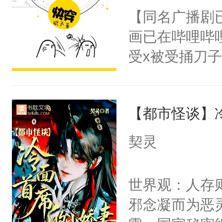
朝，一个从未
【同名广播剧
卫天还没亮，
为三种性别。
画已在哔哩哔
腰：“陛下，
构与男子相同
受x被受捅刀
不好了！”“那
了一颗红色的
派，他的任务
扣到怀里，安
得不开始在后
一位合适的男
顶替白莲花的
人，最终坐上
【都市怪谈】
病，一个个的
小白莲：“嘤嘤
上了还是无动
胡说，我没碰
契灵
力跟男主称兄
这是你舅妈，快
间变脸背叛他
不愧是大佬，
世界观：人存
的恶事他都对
悉，嗷？这不
邪念凝而为恶
一个权力滔天
可以先看仙帝