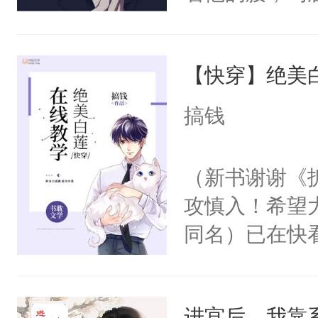
角落，捏着他
尝尝。”当红
【快穿】绝美
来，给老公亲
用力——为你
搞钱
糖专业户，不
（新书谢谢《
攻慎入！希望
同名）已在快
叭！】1V1
统界里面有个
进宫后，我靠