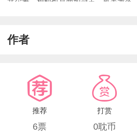
文尔雅，相貌也是面如冠玉，凤表龙姿
的师尊不曾正眼看过他。含辛茹苦养大
把他当作挡箭牌。就连素未谋面的魔尊
作者
后习惯了。仙魔大战中，玄清宗全力抵
一袭白衣顶在了最前面，将自己灵魂献
倒下之时，一抹红衣冲了上去。世界就
去，只留下魔尊大人满心满意的爱意。
推荐
打赏
6
票
0
耽币