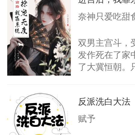
成为所有白莲
I，他们决定
奈神只爱吃甜
学子，莫之阳
莲花可不止有
双男主宫斗，
点脑袋，看着
发作死在了家
常见问题一：
了大冀恒朝。
教科书版：“
己的世界，并
样。”莫之阳
王名为云胤，
母的微笑：“
反派洗白大法
惜被人暗害，
留看着面前这
绝。主神知晓
赋予
人，突然醒悟
顾云去到大冀
问题二：废后