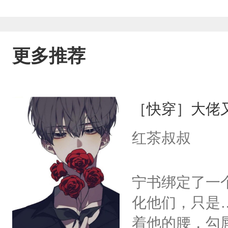
更多推荐
［快穿］大佬
红茶叔叔
宁书绑定了一
化他们，只是
着他的腰，勾