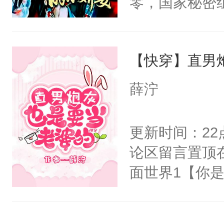
零，国家秘密
右男主又报复
士，以武力、
个世界了。直
界分三性：男
他说：【您需
【快穿】直男
子嗣）。盘龙
年，存活下来
孤独成性，被
薛泞
再说一遍。】
貌美送花郎，
世界苟活十年。
嘴硬心软、宠
更新时间：2
他才发现：他的
论区留言置顶
氓，本体是全
面世界1【你
来想逗逗人类
长大的竹马，
到油盐不进。
抢了你要给竹
本来只想成家