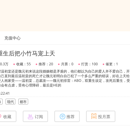
充值中心
ha重生后把小竹马宠上天
0.3万
●
收藏：55
●
推荐：20
●
月票：0
●
打赏：100
●
催更：1
对温初棠还是魏元初来说这段婚姻都是矛盾的，他们都以为自己的爱人并不爱自己，开
自己直到最后温初棠的死亡才让魏元初明白自己犯了一个多么严重的错误，好在上天给
爱人画家受——温初棠，总裁攻——魏元初排雷：ABO，双重生设定，攻死后重生，
会有点虐，受有心理障碍，最后是HE的
22:41
春
现代
都市
收藏
订阅
推荐
投月票