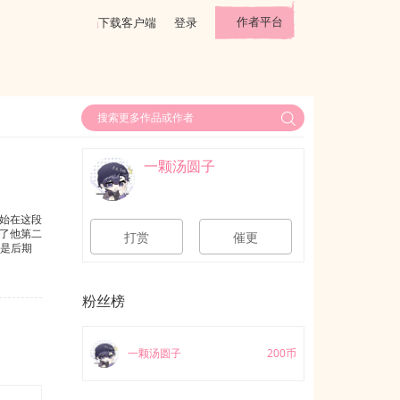
作者平台
下载客户端
登录
一颗汤圆子
始在这段
了他第二
打赏
催更
受是后期
粉丝榜
一颗汤圆子
200币