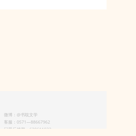
微博：@书耽文学
客服：0571—88667962
问题反馈群：630611933