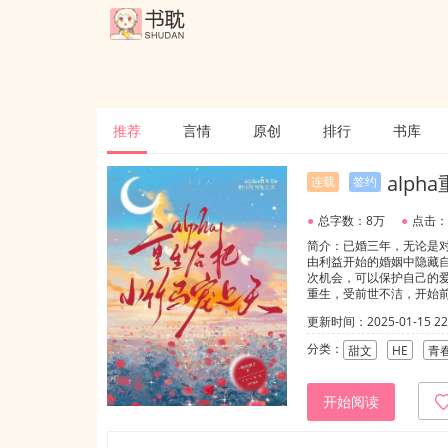
推荐
言情
原创
排行
书库
alp
连载
签约
●
总字数：8万
●
点击：
简介：已婚三年，无论是
由利益开始的婚姻中隐藏
次机会，可以保护自己的
重生，受前世不洁，开始前
更新时间：2025-01-15 22:
分类：
甜文
HE
青
开始阅读