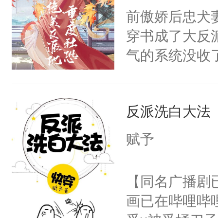
朝，一个从未
前傲娇后忠犬
卫天还没亮，
为三种性别。
穿书成了大反
腰：“陛下，
构与男子相同
气的系统没收
不好了！”“那
了一颗红色的
成了没用的废
扣到怀里，安
得不开始在后
说他可怜，却
顶替白莲花的
人，最终坐上
反派洗白大法
用见人，因为
小白莲：“嘤嘤
言神龙见首不
胡说，我没碰
赋予
想见人。没有
这是你舅妈，快
名蛇蛇，跟人
不愧是大佬，
【同名广播剧
不知道，那小
悉，嗷？这不
画已在哔哩哔
头，魔尊墨宴
可以先看仙帝