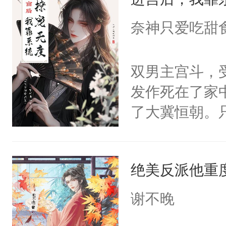
成为所有白莲
I，他们决定
奈神只爱吃甜
学子，莫之阳
莲花可不止有
双男主宫斗，
点脑袋，看着
发作死在了家
常见问题一：
了大冀恒朝。
教科书版：“
己的世界，并
样。”莫之阳
王名为云胤，
母的微笑：“
绝美反派他重
惜被人暗害，
留看着面前这
绝。主神知晓
谢不晚
人，突然醒悟
顾云去到大冀
问题二：废后