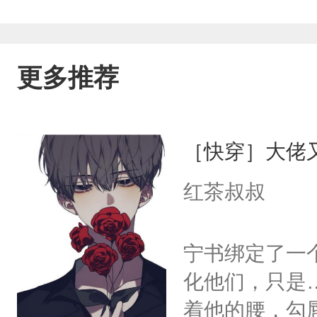
更多推荐
［快穿］大佬
红茶叔叔
宁书绑定了一
化他们，只是
着他的腰，勾