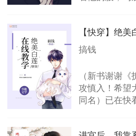
角落，捏着他
尝尝。”当红
【快穿】绝美
来，给老公亲
用力——为你
搞钱
糖专业户，不
（新书谢谢《
攻慎入！希望
同名）已在快
叭！】1V1
统界里面有个
进宫后，我靠