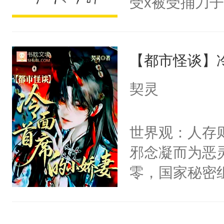
受x被受捅刀
宴：柳折枝你
派，他的任务
飞魄散！第二
一位合适的男
们竟然欺负你
【都市怪谈】
病，一个个的
宴：要不你跟
上了还是无动
契灵
来……“蛇蛇
力跟男主称兄
好，别人都想
间变脸背叛他
世界观：人存
堂魔尊……行
的恶事他都对
邪念凝而为恶
位，当日就抢
一个权力滔天
零，国家秘密
神偏执：不许
右男主又报复
士，以武力、
腿，把你锁在
个世界了。直
界分三性：男
有人养？还有
他说：【您需