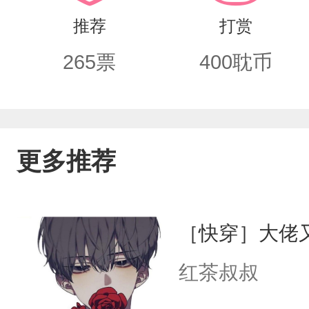
套路文，微虐
推荐
打赏
265
票
400
耽币
更多推荐
［快穿］大佬
红茶叔叔