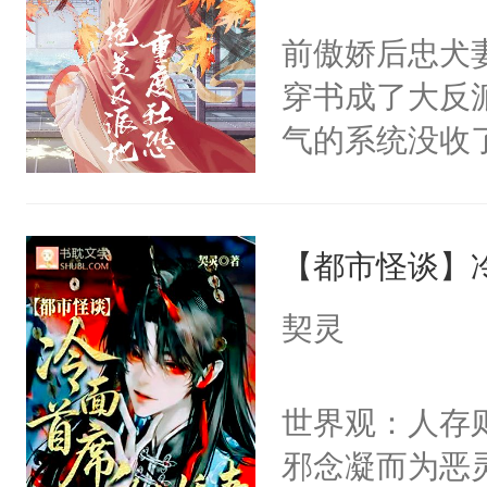
间变脸背叛他
不愧是大佬，
前傲娇后忠犬
的恶事他都对
悉，嗷？这不
穿书成了大反
一个权力滔天
可以先看仙帝
气的系统没收
右男主又报复
成了没用的废
个世界了。直
说他可怜，却
他说：【您需
【都市怪谈】
用见人，因为
年，存活下来
言神龙见首不
契灵
再说一遍。】
想见人。没有
世界苟活十年。
名蛇蛇，跟人
世界观：人存
不知道，那小
邪念凝而为恶