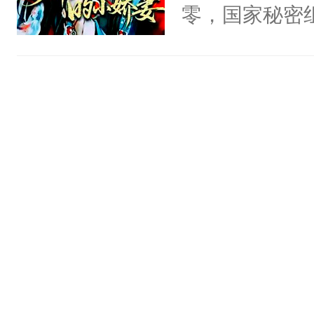
头，魔尊墨宴
零，国家秘密
宴：柳折枝你
士，以武力、
飞魄散！第二
界分三性：男
们竟然欺负你
子嗣）。盘龙
宴：要不你跟
孤独成性，被
来……“蛇蛇
貌美送花郎，
好，别人都想
嘴硬心软、宠
堂魔尊……行
他才发现：他的
位，当日就抢
氓，本体是全
神偏执：不许
来想逗逗人类
腿，把你锁在
到油盐不进。
有人养？还有