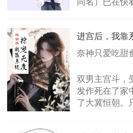
同名）已在快
叭！】1V1
统界里面有个
进宫后，我靠
成为所有白莲
I，他们决定
奈神只爱吃甜
学子，莫之阳
莲花可不止有
双男主宫斗，
点脑袋，看着
发作死在了家
常见问题一：
了大冀恒朝。
教科书版：“
己的世界，并
样。”莫之阳
王名为云胤，
母的微笑：“