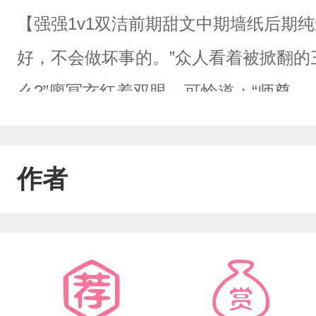
【强强1v1双洁前期甜文中期墙纸后期
好，不会做坏事的。”众人看着被掀翻的
么?”廖冥玄红着双眼，可怜道：“师尊
没有思考能力受在师尊面前楚楚可怜小
萧衍寒捡回一个小孩，收他为徒，并起
作者
小孩竟然暗恋自己，于是一直回避这段
密竟是魔族的后人，还找到了当年真正
对徒弟时，萧宸安早已开启了他的复仇
错，我该受罚。萧宸安：他是我的师尊