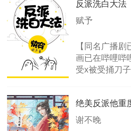
反派洗白大法
惜被人暗害，
留看着面前这
绝。主神知晓
赋予
人，突然醒悟
顾云去到大冀
问题二：废后
朝，一个从未
【同名广播剧
卫天还没亮，
为三种性别。
画已在哔哩哔
腰：“陛下，
构与男子相同
受x被受捅刀
不好了！”“那
了一颗红色的
派，他的任务
扣到怀里，安
得不开始在后
一位合适的男
顶替白莲花的
人，最终坐上
绝美反派他重
病，一个个的
小白莲：“嘤嘤
上了还是无动
胡说，我没碰
谢不晚
力跟男主称兄
这是你舅妈，快