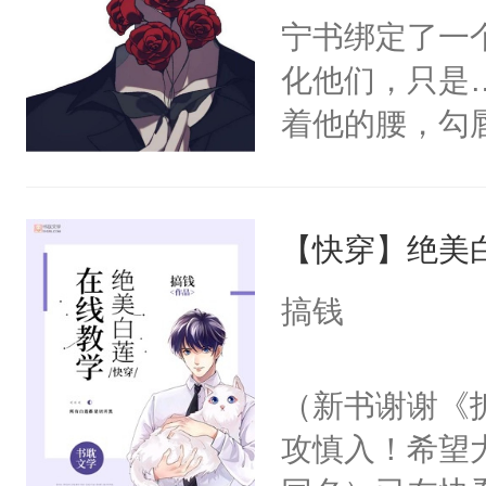
宁书绑定了一
化他们，只是
着他的腰，勾
角落，捏着他
尝尝。”当红
【快穿】绝美
来，给老公亲
用力——为你
搞钱
糖专业户，不
（新书谢谢《
攻慎入！希望