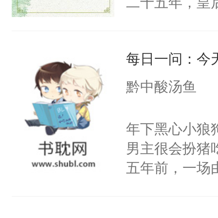
二十五年，皇
皇后，葬于黄
下葬后太子不
每日一问：今
第五年，沛帝
三皇子云黎晗
黔中酸汤鱼
云黎晰为明郡
下旨后长达五
年下黑心小狼
端王被立为太
男主很会扮猪
陶淑妃和姜德
五年前，一场
和两位公主在
年命丧黄泉。
我们也该回去
她，还将她送
线，男主鉴婊