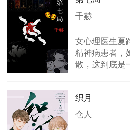
重生，莫星星
美。
体，在莫星星
千赫
武流苏父兄皆
流苏容貌冠绝
女心理医生夏
宫宴上见到三
精神病患者，
竭虑，但异域
散，这到底是
宴包裹里，有
否能找到答案
正妃位置。武
期待。女强男
武流苏势要查
织月
忙，武流苏帮
仓人
经起伏，在成
手。但武流苏