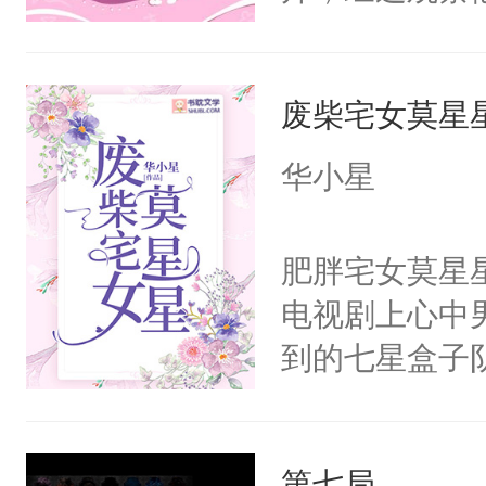
嘴他才知道，
界，既然之前
废柴宅女莫星
义，他决定参
凌，帮助女主
华小星
按自己的理解
有血缘的弟弟
肥胖宅女莫星
不喜欢我，是
电视剧上心中
意的校霸学生
到的七星盒子
其实我也可以
全侯之女武流
这是因为什么
魄打碎，意外
的。本文是万
第七局