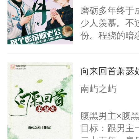
磨砺多年终于
炆对自己始终
少人羡慕。不
最后关头帮赵
份。程骁的暗
候，程老爷子
人一定不要对
向来回首萧瑟
纪人看着保守
挑了几件性感
南屿之屿
发挥到了极致
戚恩的信息，
腹黑男主×腹
狗滚吧。]程骁
目标：跟男主
已发出，但被对