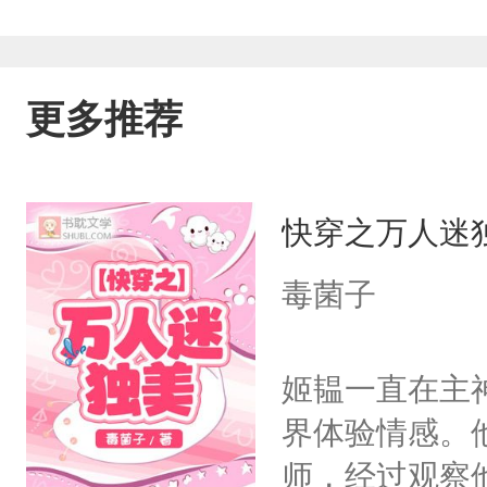
更多推荐
快穿之万人迷
毒菌子
姬韫一直在主
界体验情感。
师，经过观察