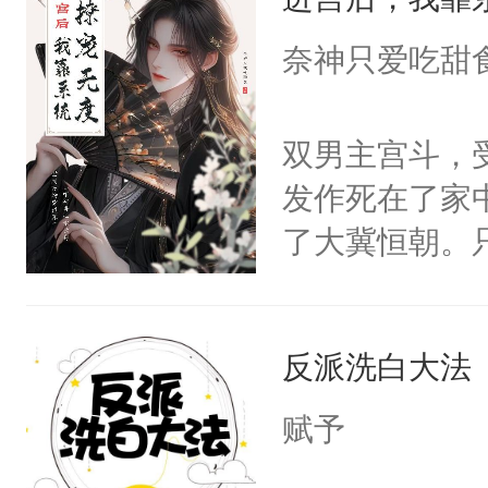
成为所有白莲
I，他们决定
奈神只爱吃甜
学子，莫之阳
莲花可不止有
双男主宫斗，
点脑袋，看着
发作死在了家
常见问题一：
了大冀恒朝。
教科书版：“
己的世界，并
样。”莫之阳
王名为云胤，
母的微笑：“
反派洗白大法
惜被人暗害，
留看着面前这
绝。主神知晓
赋予
人，突然醒悟
顾云去到大冀
问题二：废后