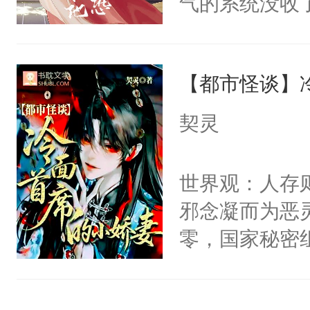
气的系统没收
右男主又报复
成了没用的废
个世界了。直
说他可怜，却
他说：【您需
【都市怪谈】
用见人，因为
年，存活下来
言神龙见首不
契灵
再说一遍。】
想见人。没有
世界苟活十年。
名蛇蛇，跟人
世界观：人存
不知道，那小
邪念凝而为恶
头，魔尊墨宴
零，国家秘密
宴：柳折枝你
士，以武力、
飞魄散！第二
界分三性：男
们竟然欺负你