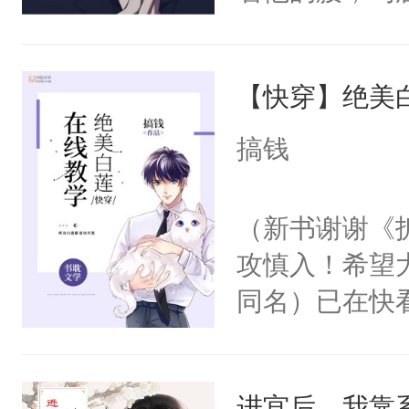
角落，捏着他
尝尝。”当红
【快穿】绝美
来，给老公亲
用力——为你
搞钱
糖专业户，不
（新书谢谢《
攻慎入！希望
同名）已在快
叭！】1V1
统界里面有个
进宫后，我靠