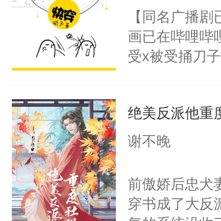
朝，一个从未
【同名广播剧
卫天还没亮，
为三种性别。
画已在哔哩哔
腰：“陛下，
构与男子相同
受x被受捅刀
不好了！”“那
了一颗红色的
派，他的任务
扣到怀里，安
得不开始在后
一位合适的男
顶替白莲花的
人，最终坐上
绝美反派他重
病，一个个的
小白莲：“嘤嘤
上了还是无动
胡说，我没碰
谢不晚
力跟男主称兄
这是你舅妈，快
间变脸背叛他
不愧是大佬，
前傲娇后忠犬
的恶事他都对
悉，嗷？这不
穿书成了大反
一个权力滔天
可以先看仙帝