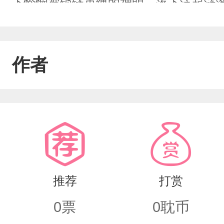
下怜悯被锁链束缚的神明，落下泛起涟漪
到你，我永远爱你\"不要再爱我…不要
无法放手无法接纳的爱意请求你吞噬我
作者
推荐
打赏
0
票
0
耽币