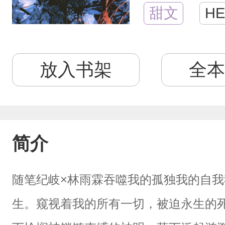
甜文
HE
放入书架
全本
简介
随笔纪岐×林雨霖吞噬我的孤独我的自
生。窥视着我的所有一切，被迫永生的