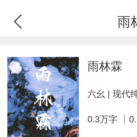
雨
雨林霖
六幺 | 现代
0.3万字
0