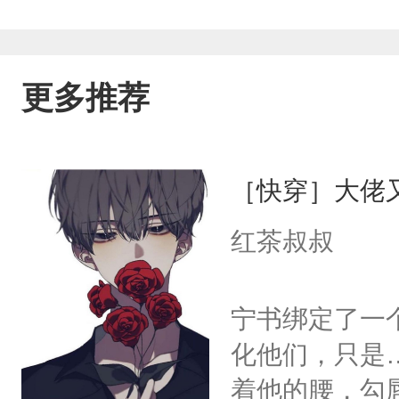
更多推荐
［快穿］大佬
红茶叔叔
宁书绑定了一
化他们，只是
着他的腰，勾