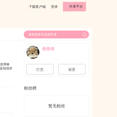
作者平台
下载客户端
登录
俗俗俗
知道傅修
，是我强求
打赏
催更
粉丝榜
暂无粉丝