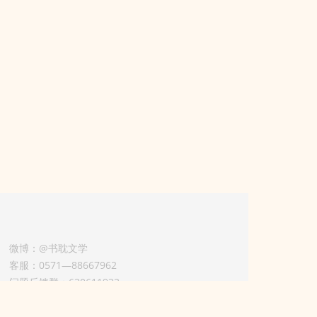
微博：@书耽文学
客服：0571—88667962
问题反馈群：630611933
版权业务联系人-淡风 QQ：
3614922414（加好友请备注合作来意）