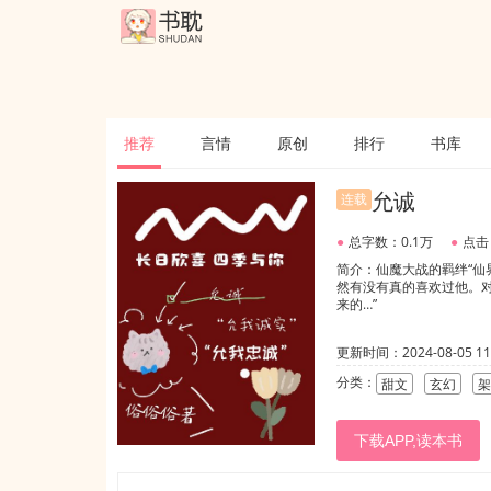
推荐
言情
原创
排行
书库
允诚
连载
●
总字数：0.1万
●
点击
简介：仙魔大战的羁绊“仙
然有没有真的喜欢过他。对
来的…”
更新时间：2024-08-05 11:
分类：
甜文
玄幻
架
下载APP,读本书