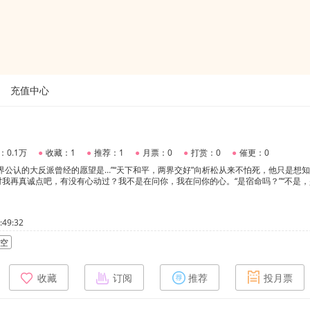
充值中心
：0.1万
●
收藏：1
●
推荐：1
●
月票：0
●
打赏：0
●
催更：0
界公认的大反派曾经的愿望是…”“天下和平，两界交好”向析松从来不怕死，他只是想
我再真诚点吧，有没有心动过？我不是在问你，我在问你的心。“是宿命吗？”“不是
49:32
空
收藏
订阅
推荐
投月票