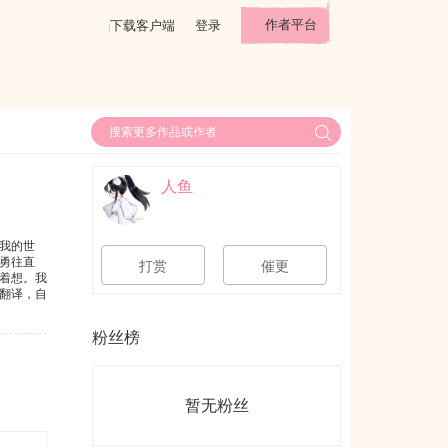
作者平台
下载客户端
登录
人鱼
我的世
勇往直
打赏
催更
着想。我
翻译，自
粉丝榜
暂无粉丝