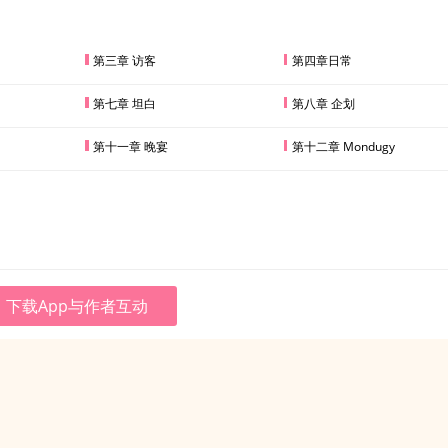
第三章 访客
第四章日常
第七章 坦白
第八章 企划
第十一章 晚宴
第十二章 Mondugy
下载App与作者互动