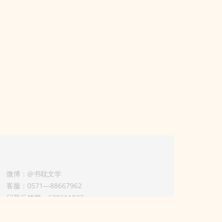
微博：@书耽文学
客服：0571—88667962
问题反馈群：630611933
版权业务联系人-淡风 QQ：
3614922414（加好友请备注合作来意）