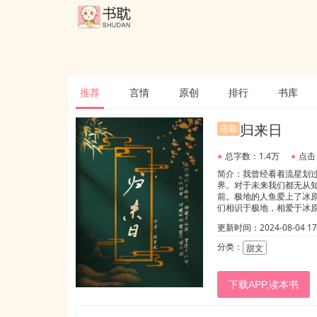
推荐
言情
原创
排行
书库
归来日
连载
●
总字数：1.4万
●
点击
简介：我曾经看着流星划
界。对于未来我们都无从
前。极地的人鱼爱上了冰
们相识于极地，相爱于冰
行翻译也可以。私设:封君
更新时间：2024-08-04 17:
分类：
甜文
下载APP,读本书