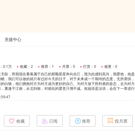
充值中心
：0.1万
●
收藏：2
●
推荐：1
●
月票：0
●
打赏：0
●
催更：0
过天际，而我现在看着属于自己的那颗星星奔向自己，我为此感到高兴，我爱他，他是
知晓，我们可以做的就只有过好今天的日子，对于未来成一个期待的态度，无所畏惧，
原的白狼，他们拥抱对方为对方成为更好的自己。为对方放下胜利者的姿态，去为对方
原，重逢于江南，从北到南，对彼此的爱意只增不减。祝福语是法语，会在下一章进行
封臣封君
59:47
收藏
订阅
推荐
投月票