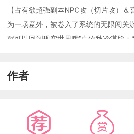
【占有欲超强副本NPC攻（切片攻）＆
为一场意外，被卷入了系统的无限闯关游
就可以回到现实世界哦”白饮秋冷漠脸：“
的主人也行哦”白饮秋星星眼：“来！”
候，白饮秋正在物色可以抱大腿的对象
作者
秋已经变成小猫窝在老攻怀里睡大觉了
她的洋娃娃副本二【诡异直播】只有打
险】沉睡千年的吸血鬼被吵醒，展开了
发的悲剧……副本五【往生殿】过往如