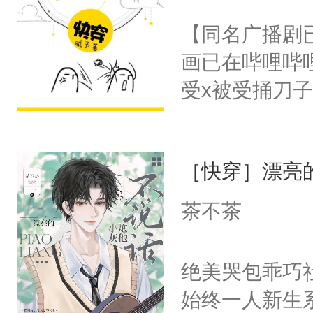
名蛇蛇，跟人
不愧是大佬，
【同名广播剧
不知道，那小
悉，嗷？这不
画已在哔哩哔
头，魔尊墨宴
可以先看仙帝
受x被受捅刀
宴：柳折枝你
派，他的任务
飞魄散！第二
一位合适的男
们竟然欺负你
［快穿］漂亮
病，一个个的
宴：要不你跟
上了还是无动
茶不茶
来……“蛇蛇
力跟男主称兄
好，别人都想
间变脸背叛他
绝美哭包乖巧社
堂魔尊……行
的恶事他都对
始终一人新生
位，当日就抢