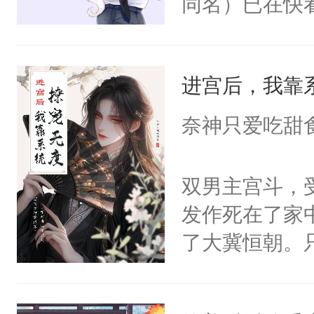
同名）已在快
叭！】1V1
统界里面有个
进宫后，我靠
成为所有白莲
I，他们决定
奈神只爱吃甜
学子，莫之阳
莲花可不止有
双男主宫斗，
点脑袋，看着
发作死在了家
常见问题一：
了大冀恒朝。
教科书版：“
己的世界，并
样。”莫之阳
王名为云胤，
母的微笑：“