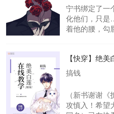
宁书绑定了一
化他们，只是
着他的腰，勾
角落，捏着他
尝尝。”当红
【快穿】绝美
来，给老公亲
用力——为你
搞钱
糖专业户，不
（新书谢谢《
攻慎入！希望