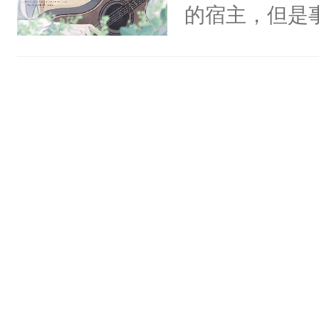
一个权力滔天
的宿主，但是
神偏执：不许
右男主又报复
个社恐小哭包
腿，把你锁在
个世界了。直
宿主，元宝只
有人养？还有
他说：【您需
你，打他一巴
种威胁手段没
年，存活下来
右脸欠踹$￥#
他是社恐，墨
再说一遍。】
白嫩嫩一看就
哄：祖宗，求
世界苟活十年。
前，抬手摸了
不出去啊……1
句：“魂淡！”元
血：可爱，想
阴恻恻的看着
招惹我的，你