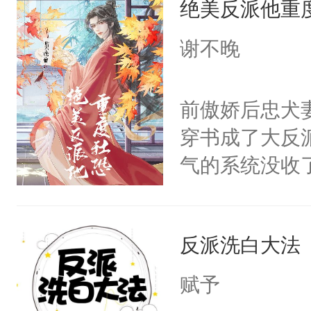
绝美反派他重
惜被人暗害，
留看着面前这
绝。主神知晓
谢不晚
人，突然醒悟
顾云去到大冀
问题二：废后
朝，一个从未
前傲娇后忠犬
卫天还没亮，
为三种性别。
穿书成了大反
腰：“陛下，
构与男子相同
气的系统没收
不好了！”“那
了一颗红色的
成了没用的废
扣到怀里，安
得不开始在后
说他可怜，却
顶替白莲花的
人，最终坐上
反派洗白大法
用见人，因为
小白莲：“嘤嘤
言神龙见首不
胡说，我没碰
赋予
想见人。没有
这是你舅妈，快