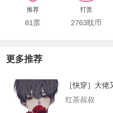
推荐
打赏
81
票
2763
耽币
更多推荐
［快穿］大佬
红茶叔叔