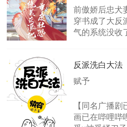
朝，一个从未
前傲娇后忠犬
卫天还没亮，
为三种性别。
穿书成了大反
腰：“陛下，
构与男子相同
气的系统没收
不好了！”“那
了一颗红色的
成了没用的废
扣到怀里，安
得不开始在后
说他可怜，却
顶替白莲花的
人，最终坐上
反派洗白大法
用见人，因为
小白莲：“嘤嘤
言神龙见首不
胡说，我没碰
赋予
想见人。没有
这是你舅妈，快
名蛇蛇，跟人
不愧是大佬，
【同名广播剧
不知道，那小
悉，嗷？这不
画已在哔哩哔
头，魔尊墨宴
可以先看仙帝