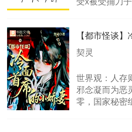
受x被受捅刀
宴：柳折枝你
派，他的任务
飞魄散！第二
一位合适的男
们竟然欺负你
【都市怪谈】
病，一个个的
宴：要不你跟
上了还是无动
契灵
来……“蛇蛇
力跟男主称兄
好，别人都想
间变脸背叛他
世界观：人存
堂魔尊……行
的恶事他都对
邪念凝而为恶
位，当日就抢
一个权力滔天
零，国家秘密
神偏执：不许
右男主又报复
士，以武力、
腿，把你锁在
个世界了。直
界分三性：男
有人养？还有
他说：【您需