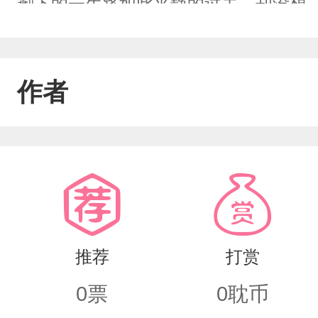
剩下的一生将如此平静的过去，却没想
血鬼家族的领导者，他带领吸血鬼家族
在银行当收银员的秦月时，两人发生了
作者
之间的碰撞到底会发生什么样的爱情故
推荐
打赏
0
票
0
耽币