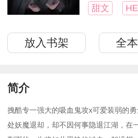
甜文
HE
放入书架
全本
简介
拽酷专一强大的吸血鬼攻x可爱装弱的
处妖魔退却，却不因何事隐退江湖，在