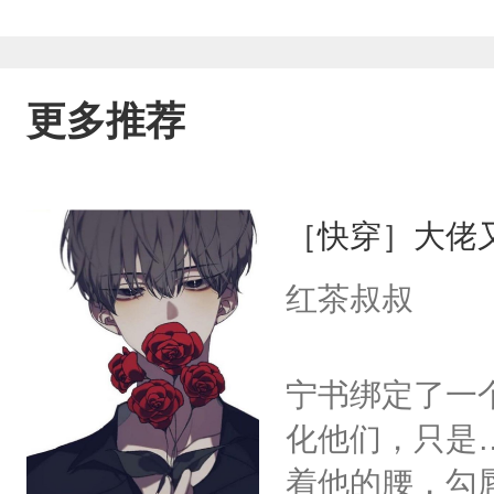
更多推荐
［快穿］大佬
红茶叔叔
宁书绑定了一
化他们，只是
着他的腰，勾