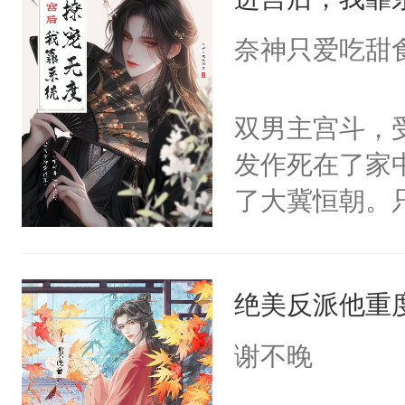
成为所有白莲
I，他们决定
奈神只爱吃甜
学子，莫之阳
莲花可不止有
双男主宫斗，
点脑袋，看着
发作死在了家
常见问题一：
了大冀恒朝。
教科书版：“
己的世界，并
样。”莫之阳
王名为云胤，
母的微笑：“
绝美反派他重
惜被人暗害，
留看着面前这
绝。主神知晓
谢不晚
人，突然醒悟
顾云去到大冀
问题二：废后