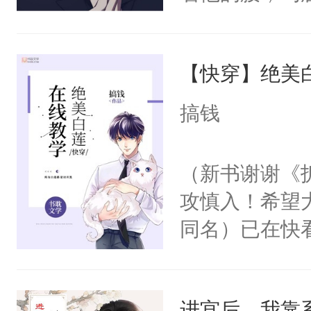
角落，捏着他
尝尝。”当红
【快穿】绝美
来，给老公亲
用力——为你
搞钱
糖专业户，不
（新书谢谢《
攻慎入！希望
同名）已在快
叭！】1V1
统界里面有个
进宫后，我靠