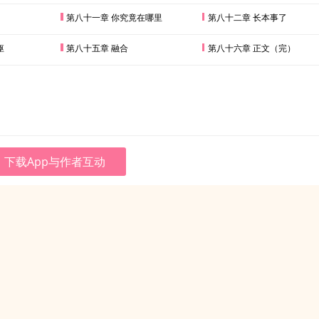
第八十一章 你究竟在哪里
第八十二章 长本事了
躯
第八十五章 融合
第八十六章 正文（完）
下载App与作者互动