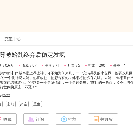
充值中心
尊被始乱终弃后稳定发疯
：0.6万
●
收藏：97
●
推荐：71
●
月票：5
●
打赏：200
●
催更：1
腹黑薄情郎】南城本是上界上神，却不知为何来到了一个充满异灵的小世界，他要找到回
里的一个化神境大能。他喜欢他，他想占有他，他想将他拆吞入腹。大能：“你想要什
我想跟你结城道侣。”但终是一个是薄情郎，一个是讨命鬼。“前世的一条命，换今生与
换前世你的原谅，不冤！”
42:22
侠
玄幻
架空
重生
收藏
订阅
推荐
投月票