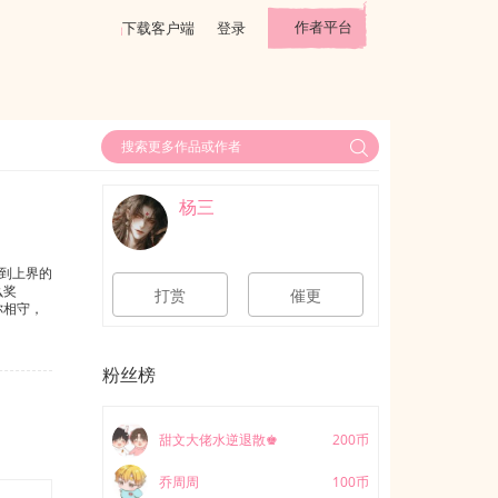
作者平台
下载客户端
登录
杨三
到上界的
么奖
打赏
催更
你相守，
粉丝榜
甜文大佬水逆退散♚
200币
乔周周
100币