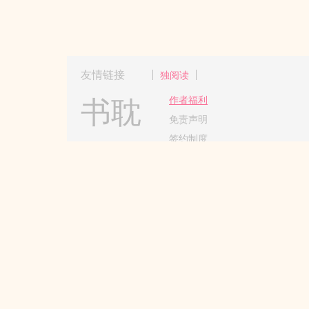
友情链接
独阅读
书耽
作者福利
免责声明
签约制度
Copyright 2017-2024 Hangzhou
杭州更更
请所有作者发布作品时务必遵守国家互
本站所收录作