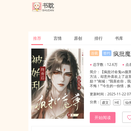
推荐
言情
原创
排行
书库
疯批魔
连载
签约
●
总字数：12.6万
●
点击
简介：【疯批讨命鬼vs
方法，却意外喜欢上了这
励？”南城：“我喜欢你，
不悔！”“今生的一份情，
更新时间：2025-11-22 07:
分类：
虐文
HE
仙
开始阅读