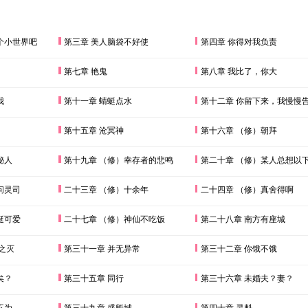
个小世界吧
第三章 美人脑袋不好使
第四章 你得对我负责
第七章 艳鬼
第八章 我比了，你大
我
第十一章 蜻蜓点水
第十二章 你留下来，我慢慢
第十五章 沧冥神
第十六章 （修）朝拜
秘人
第十九章 （修）幸存者的悲鸣
第二十章 （修）某人总想以
问灵司
二十三章 （修）十余年
二十四章 （修）真舍得啊
挺可爱
二十七章 （修）神仙不吃饭
第二十八章 南方有座城
之灭
第三十一章 并无异常
第三十二章 你饿不饿
矣？
第三十五章 同行
第三十六章 未婚夫？妻？
不为
第三十九章 盛魁城
第四十章 灵魁