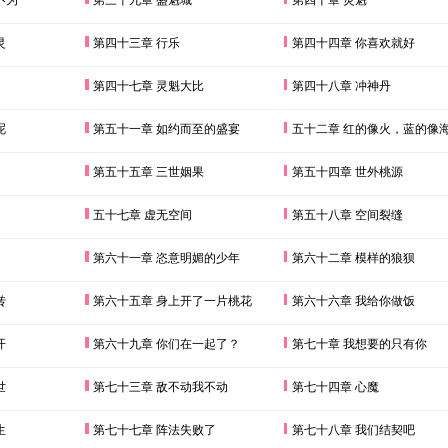
灵
第四十三章 行乐
第四十四章 你喜欢就好
第四十七章 灵魁大比
第四十八章 冲神丹
呢
第五十一章 如约而至的盛宴
五十二章 红的像火，蓝的像
第五十五章 三世姻果
第五十四章 世外桃源
五十七章 虚无空间
第五十八章 空间裂缝
第六十一章 恣意明媚的少年
第六十二章 模样的狼狈
转
第六十五章 身上开了一片桃花
第六十六章 我给你做饭
开
第六十九章 你们在一起了？
第七十章 我想要的只有你
世
第七十三章 敌不动我不动
第七十四章 心魔
生
第七十七章 阵法失败了
第七十八章 我们结契吧