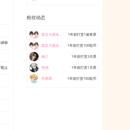
粉丝动态
甜文大佬水逆退散♚
1年前打赏1催更票
告诉你
甜文大佬水逆退散♚
1年前打赏100耽币
杨三
1年前打赏3月票
下犯上
箜祠
1年前打赏1月票
乔周周
1年前打赏100耽币