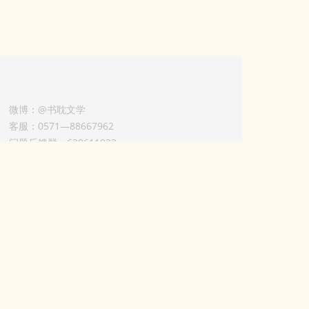
微博：@书耽文学
客服：0571—88667962
问题反馈群：630611933
版权业务联系人-淡风 QQ：
3614922414（加好友请备注合作来意）
11002012925号
浙ICP备2025148804号
用条款）
举报电话：0571—88667962
本站立场无关