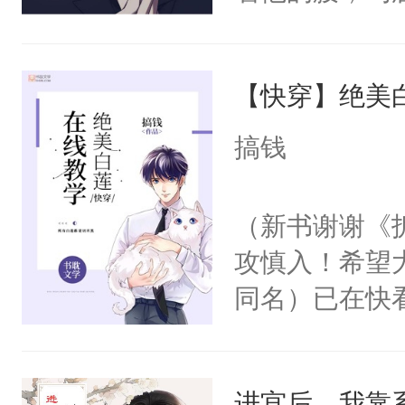
角落，捏着他
尝尝。”当红
【快穿】绝美
来，给老公亲
用力——为你
搞钱
糖专业户，不
（新书谢谢《
攻慎入！希望
同名）已在快
叭！】1V1
统界里面有个
进宫后，我靠