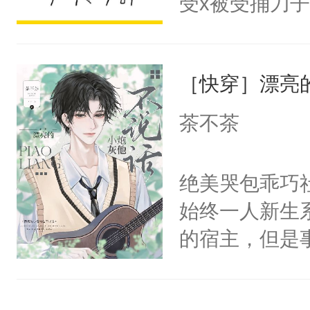
受x被受捅刀
宴：柳折枝你
派，他的任务
飞魄散！第二
一位合适的男
们竟然欺负你
［快穿］漂亮
病，一个个的
宴：要不你跟
上了还是无动
茶不茶
来……“蛇蛇
力跟男主称兄
好，别人都想
间变脸背叛他
绝美哭包乖巧社
堂魔尊……行
的恶事他都对
始终一人新生
位，当日就抢
一个权力滔天
的宿主，但是
神偏执：不许
右男主又报复
个社恐小哭包
腿，把你锁在
个世界了。直
宿主，元宝只
有人养？还有
他说：【您需