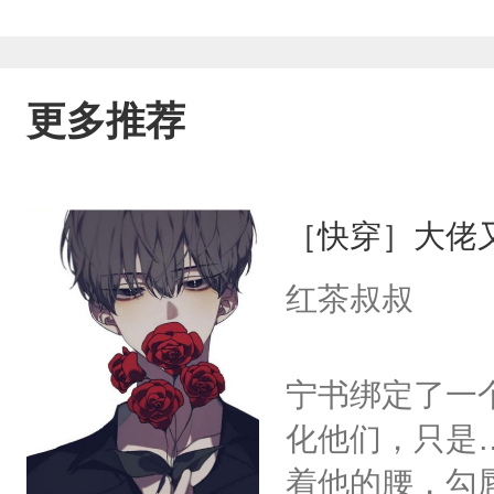
更多推荐
［快穿］大佬
红茶叔叔
宁书绑定了一
化他们，只是
着他的腰，勾