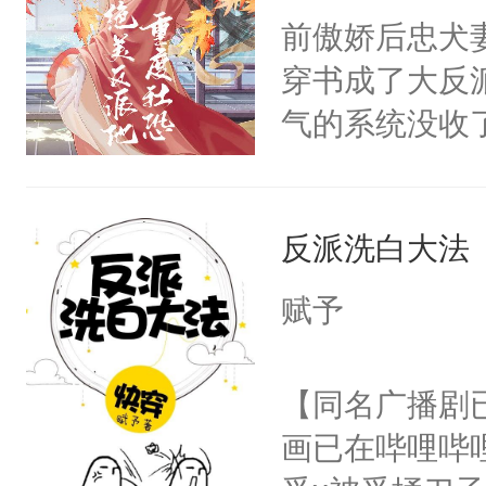
朝，一个从未
前傲娇后忠犬
卫天还没亮，
为三种性别。
穿书成了大反
腰：“陛下，
构与男子相同
气的系统没收
不好了！”“那
了一颗红色的
成了没用的废
扣到怀里，安
得不开始在后
说他可怜，却
顶替白莲花的
人，最终坐上
反派洗白大法
用见人，因为
小白莲：“嘤嘤
言神龙见首不
胡说，我没碰
赋予
想见人。没有
这是你舅妈，快
名蛇蛇，跟人
不愧是大佬，
【同名广播剧
不知道，那小
悉，嗷？这不
画已在哔哩哔
头，魔尊墨宴
可以先看仙帝