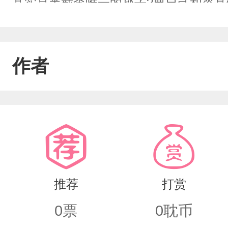
其实是半截李唯一的孙子?要自己和盗墓
是，铁三角的画风跟着一变。胖子：李爷
混蛋归西!吴协：草还丹还有吗?给十颗
作者
救命!
推荐
打赏
0
票
0
耽币