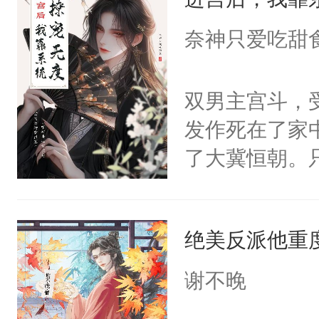
成为所有白莲
I，他们决定
奈神只爱吃甜
学子，莫之阳
莲花可不止有
双男主宫斗，
点脑袋，看着
发作死在了家
常见问题一：
了大冀恒朝。
教科书版：“
己的世界，并
样。”莫之阳
王名为云胤，
母的微笑：“
绝美反派他重
惜被人暗害，
留看着面前这
绝。主神知晓
谢不晚
人，突然醒悟
顾云去到大冀
问题二：废后