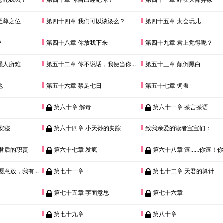
至尊之位
第四十四章 我们可以谈谈么？
第四十五章 太会玩儿
？
第四十八章 你放我下来
第四十九章 君上觉得呢？
强人所难
第五十二章 你不说话，我便当你答应了
第五十三章 颠倒黑白
她
第五十六章 禁足七日
第五十七章 饲蛊
第六十章 解毒
第六十一章 茶言茶语
安寝
第六十四章 小天孙的失踪
致我亲爱的读者宝宝们：
行君后的职责
第六十七章 发疯
第六十八章 滚……你滚！你给
放，我有什么办法？
第七十一章
第七十二章 天君的算计
第七十五章 字面意思
第七十六章
第七十九章
第八十章