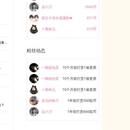
刕小刀
1844币
甜文大佬水逆退散♚
651币
☞酱婶儿
474币
了？
粉丝动态
？
…
一颗核包蛋
10个月前打赏1催更票
一颗核包蛋
10个月前打赏1催更票
☞酱婶儿
10个月前打赏1催更票
东北的狍子
1年前打赏500耽币
的？
刕小刀
1年前打赏666耽币