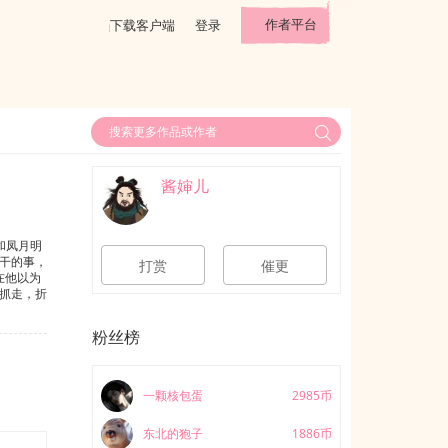
作者平台
下载客户端
登录
酱婶儿
和凤月明
干的事，
打赏
催更
在他以为
抓走，折
不想上天
经笑容甜
粉丝榜
一颗核包蛋
2985币
东北的狍子
1886币