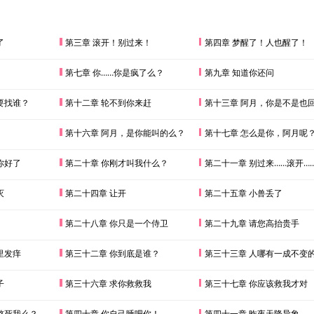
了
第三章 滚开！别过来！
第四章 梦醒了！人也醒了！
第七章 你……你是疯了么？
第九章 知道你还问
要找谁？
第十二章 轮不到你来赶
第十三章 阿月，你是不是也回来
第十六章 阿月，是你能叫的么？
第十七章 怎么是你，阿月呢
你好了
第二十章 你刚才叫我什么？
第二十一章 别过来……滚开…
灭
第二十四章 让开
第二十五章 小兽丢了
第二十八章 你只是一个侍卫
第二十九章 请您高抬贵手
里发痒
第三十二章 你到底是谁？
第三十三章 人哪有一成不变
子
第三十六章 求你救救我
第三十七章 你应该救我才对
憋死我么？
第四十章 你自己睡吧你！
第四十一章 昨夜天降异象