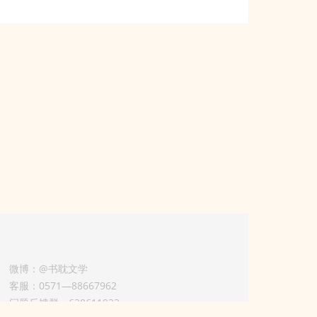
微博：@书耽文学
客服：0571—88667962
问题反馈群：630611933