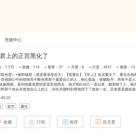
充值中心
君上的正宫黑化了
：1.5万
●
收藏：114
●
推荐：37
●
月票：6
●
打赏：3431
●
催更：19
狠双色莲）×俊郎储君（渣攻逐渐变忠犬）【双重生】【年上】沧溟重生了，重生在他
一世他因心中的怨恨而不断伤害那个最爱自己的人，剜心取血，拔鳞取丹，所有不是人
到妖族围困，直到他最宠爱的妾室弃他而去，他才明白自己一直以来，都宠错了人，就
怎料那个他从未曾放在心上的人，却在关键时刻替他挡下了致命一击，后来更是被妖族
错乱……再后来那满心满眼都是他的人，给他端来了杯毒酒，他以为自己就那么死了，
40:20
次的机会。沧溟发誓这一世他一定会好好对待那个满心满眼都是自己的人，但不曾想曾
予取予求的娇妻变成了他不认识的样子……
侠
架空
重生
收藏
订阅
推荐
投月票