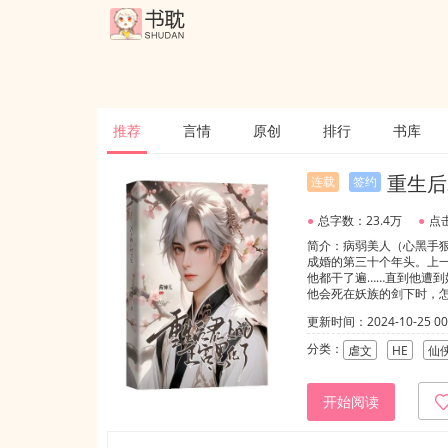
推荐
言情
原创
排行
书库
重生后
连载
签约
●
总字数：23.4万
●
点击
简介：病弱美人（心黑手
成婚的第三十个年头。上
他都干了遍……直到他遭
他会死在妖族的剑下时，
磨凌辱至失声失言，精神
更新时间：2024-10-25 00:
待他不薄，给了他重来一
美，事事以他为先，任他
分类：
虐文
HE
仙
开始阅读